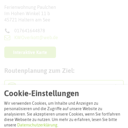
Ferienwohnung Paulchen
Im Hohen Winkel 11 b
45721 Haltern am See
017641644878
KWOverkott@web.de
Interaktive Karte
Routenplanung zum Ziel:
ÖPNV-Route finden
Cookie-Einstellungen
Wir verwenden Cookies, um Inhalte und Anzeigen zu
Autoroute finden
personalisieren und die Zugriffe auf unsere Website zu
analysieren. Sie akzeptieren unsere Cookies, wenn Sie fortfahren
diese Webseite zu nutzen.
Um mehr zu erfahren, lesen Sie bitte
unsere
Datenschutzerklärung
.