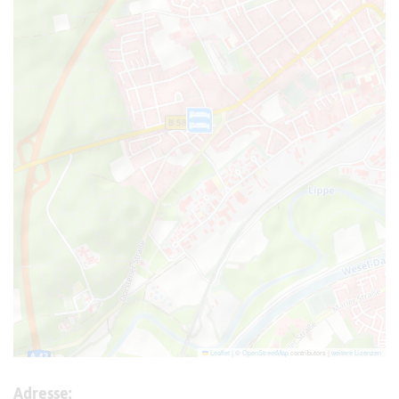
Leaflet
|
©
OpenStreetMap
contributors |
weitere Lizenzen
Adresse: