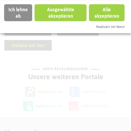
SCHLAGWORTE
Ich lehne
Ausgewählte
Alle
So ordnen wir diese Attraktion ein
ab
akzeptieren
akzeptieren
Realisiert mit Klaro!
Ferienwohnung
Übernachten
Haltern am See
KREIS RECKLINGHAUSEN
Unsere weiteren Portale