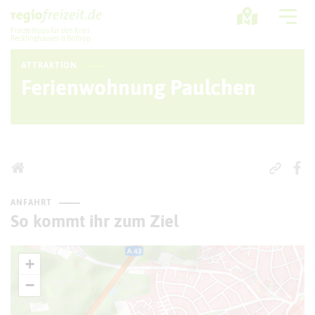
Freizeittipps für den Kreis
Recklinghausen & Bottrop
ATTRAKTION
Ausflugstipps
Ferienwohnung Paulchen
Sport + Bewegung
Aktuelles
Freizeitregion
ANFAHRT
So kommt ihr zum Ziel
+
−