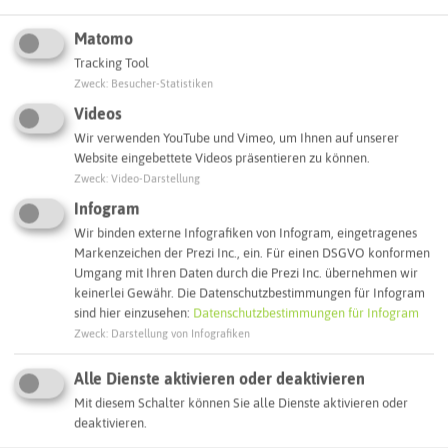
ATTRAKTIONEN IN DER UMGEBUNG
Was ihr hier noch erleben könnt
Matomo
Tracking Tool
Zweck
:
Besucher-Statistiken
HALTERN AM SEE
Videos
Wir verwenden YouTube und Vimeo, um Ihnen auf unserer
Website eingebettete Videos präsentieren zu können.
Zweck
:
Video-Darstellung
Infogram
Wir binden externe Infografiken von Infogram, eingetragenes
Markenzeichen der Prezi Inc., ein. Für einen DSGVO konformen
Umgang mit Ihren Daten durch die Prezi Inc. übernehmen wir
keinerlei Gewähr. Die Datenschutzbestimmungen für Infogram
sind hier einzusehen:
Datenschutzbestimmungen für Infogram
Zweck
:
Darstellung von Infografiken
LWL-Römermuseum Haltern am See
Alle Dienste aktivieren oder deaktivieren
Mit diesem Schalter können Sie alle Dienste aktivieren oder
deaktivieren.