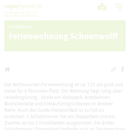
Freizeittipps für den Kreis
Recklinghausen & Bottrop
ATTRAKTION
Ausflugstipps
Ferienwohnung Schoenwolff
Sport + Bewegung
Aktuelles
Freizeitregion
Die Nichtraucher-Ferienwohnung ist ca. 110 qm groß und
bietet für 6 Personen Platz. Die Wohnung liegt ruhig aber
verkehrsgünstig - direkt am Volkspark. Autobahnen,
Bushaltestelle und Einkaufsmöglichkeiten in direkter
Nähe. Auch das Guido-Heiland-Bad ist zu Fuß zu
erreichen. 1 Schlafzimmer hat ein Doppelbett und ein
Zweites ist mit 2 Einzelbetten ausgestattet. Ein drittes
Schlafzimmer (Doppelbett) befindet sich im Dachgeschoss