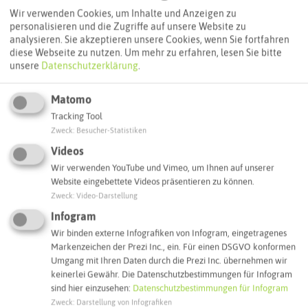
Routenplanung zum Ziel:
Wir verwenden Cookies, um Inhalte und Anzeigen zu
personalisieren und die Zugriffe auf unsere Website zu
analysieren. Sie akzeptieren unsere Cookies, wenn Sie fortfahren
ÖPNV-Route finden
diese Webseite zu nutzen.
Um mehr zu erfahren, lesen Sie bitte
unsere
Datenschutzerklärung
.
Autoroute finden
Matomo
Tracking Tool
Zweck
:
Besucher-Statistiken
Videos
ATTRAKTIONEN IN DER UMGEBUNG
Was ihr hier noch erleben könnt
Wir verwenden YouTube und Vimeo, um Ihnen auf unserer
Website eingebettete Videos präsentieren zu können.
Zweck
:
Video-Darstellung
MARL
Infogram
Wir binden externe Infografiken von Infogram, eingetragenes
Markenzeichen der Prezi Inc., ein. Für einen DSGVO konformen
Umgang mit Ihren Daten durch die Prezi Inc. übernehmen wir
keinerlei Gewähr. Die Datenschutzbestimmungen für Infogram
sind hier einzusehen:
Datenschutzbestimmungen für Infogram
Zweck
:
Darstellung von Infografiken