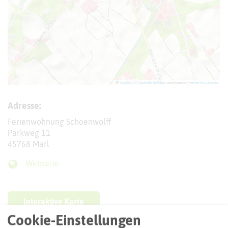
Leaflet
|
©
OpenStreetMap
contributors |
weitere Lizenzen
Adresse:
Ferienwohnung Schoenwolff
Parkweg 11
45768 Marl
Webseite
Interaktive Karte
Cookie-Einstellungen