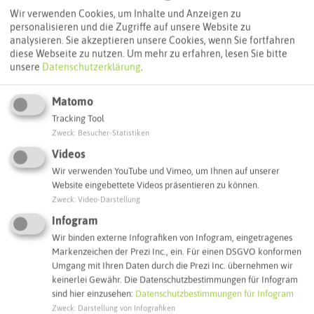
Routenplanung zum Ziel:
Wir verwenden Cookies, um Inhalte und Anzeigen zu
personalisieren und die Zugriffe auf unsere Website zu
analysieren. Sie akzeptieren unsere Cookies, wenn Sie fortfahren
ÖPNV-Route finden
diese Webseite zu nutzen.
Um mehr zu erfahren, lesen Sie bitte
unsere
Datenschutzerklärung
.
Autoroute finden
Matomo
Tracking Tool
Zweck
:
Besucher-Statistiken
Videos
ATTRAKTIONEN IN DER UMGEBUNG
Was ihr hier noch erleben könnt
Wir verwenden YouTube und Vimeo, um Ihnen auf unserer
Website eingebettete Videos präsentieren zu können.
Zweck
:
Video-Darstellung
RECKLINGHAUSEN
Infogram
Wir binden externe Infografiken von Infogram, eingetragenes
Markenzeichen der Prezi Inc., ein. Für einen DSGVO konformen
Umgang mit Ihren Daten durch die Prezi Inc. übernehmen wir
keinerlei Gewähr. Die Datenschutzbestimmungen für Infogram
sind hier einzusehen:
Datenschutzbestimmungen für Infogram
Zweck
:
Darstellung von Infografiken