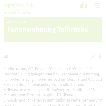
Freizeittipps für den Kreis
Recklinghausen & Bottrop
ATTRAKTION
Ausflugstipps
Ferienwohnung Talbrücke
Sport + Bewegung
Aktuelles
Freizeitregion
Studio, 46 qm, OG, Balkon, Südblick ins Grüne, für 1-2
Personen, ruhig gelegen, Neubau, gehobene Ausstattung,
Fußbodenheizung, modernes Bad mit Dusche und WC, voll
ausgestattete Einbauküche, TV, Handtücher und
Bettwäsche werden gestellt. Fußweg zur Stadtmitte 15
Minuten, zum Prosper-Hospital 10 Minuten,
Einkaufsmöglichkeiten in unmittelbarer Nähe. Vermietung
tage- und wochenweise und nicht an Monteure. Preis auf