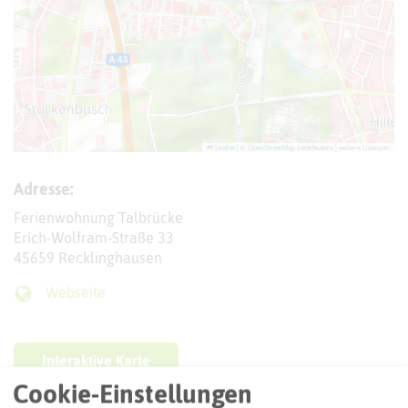
Leaflet
|
©
OpenStreetMap
contributors |
weitere Lizenzen
Adresse:
Ferienwohnung Talbrücke
Erich-Wolfram-Straße 33
45659 Recklinghausen
Webseite
Interaktive Karte
Cookie-Einstellungen