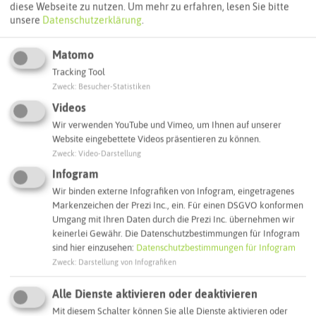
Autoroute finden
diese Webseite zu nutzen.
Um mehr zu erfahren, lesen Sie bitte
unsere
Datenschutzerklärung
.
Matomo
ATTRAKTIONEN IN DER UMGEBUNG
Tracking Tool
Was ihr hier noch erleben könnt
Zweck
:
Besucher-Statistiken
Videos
MARL
Wir verwenden YouTube und Vimeo, um Ihnen auf unserer
Website eingebettete Videos präsentieren zu können.
Zweck
:
Video-Darstellung
Infogram
Wir binden externe Infografiken von Infogram, eingetragenes
Markenzeichen der Prezi Inc., ein. Für einen DSGVO konformen
Umgang mit Ihren Daten durch die Prezi Inc. übernehmen wir
keinerlei Gewähr. Die Datenschutzbestimmungen für Infogram
sind hier einzusehen:
Datenschutzbestimmungen für Infogram
Zweck
:
Darstellung von Infografiken
Alle Dienste aktivieren oder deaktivieren
Dressurstall Gösmeier
Mit diesem Schalter können Sie alle Dienste aktivieren oder