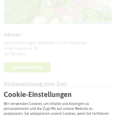
Leaflet
|
©
OpenStreetMap
contributors |
weitere Lizenzen
Adresse:
Ferienwohnungen Stadtfeld - In de Flaslänne
In de Flaslänne 90
45770 Marl
Interaktive Karte
Routenplanung zum Ziel:
Cookie-Einstellungen
ÖPNV-Route finden
Wir verwenden Cookies, um Inhalte und Anzeigen zu
personalisieren und die Zugriffe auf unsere Website zu
analysieren. Sie akzeptieren unsere Cookies, wenn Sie fortfahren