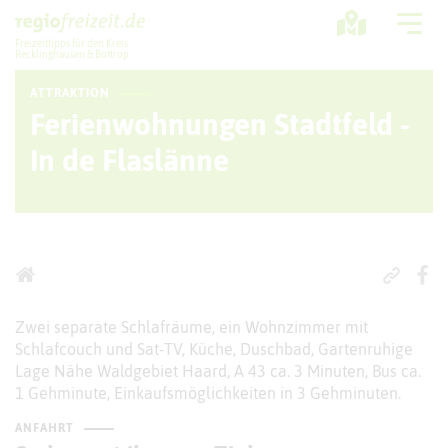
Freizeittipps für den Kreis
Recklinghausen & Bottrop
ATTRAKTION
Ausflugstipps
Ferienwohnungen Stadtfeld -
Sport + Bewegung
In de Flaslänne
Aktuelles
Freizeitregion
Zwei separate Schlafräume, ein Wohnzimmer mit
Schlafcouch und Sat-TV, Küche, Duschbad, Gartenruhige
Lage Nähe Waldgebiet Haard, A 43 ca. 3 Minuten, Bus ca.
1 Gehminute, Einkaufsmöglichkeiten in 3 Gehminuten.
ANFAHRT