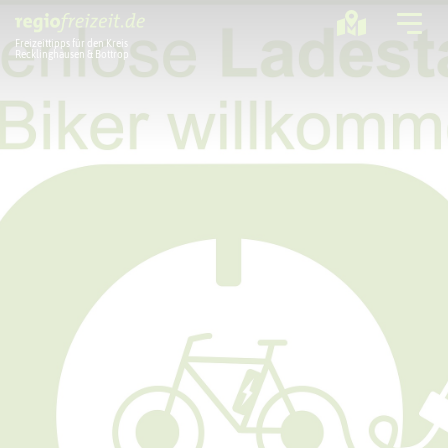
Freizeittipps für den Kreis
Recklinghausen & Bottrop
Ausflugstipps
Sport + Bewegung
Aktuelles
Freizeitregion