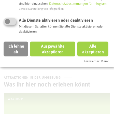
sind hier einzusehen:
Datenschutzbestimmungen für Infogram
Interaktive Karte
Zweck
:
Darstellung von Infografiken
Alle Dienste aktivieren oder deaktivieren
Routenplanung zum Ziel:
Mit diesem Schalter können Sie alle Dienste aktivieren oder
deaktivieren.
ÖPNV-Route finden
Ich lehne
Ausgewählte
Alle
ab
akzeptieren
akzeptieren
Autoroute finden
Realisiert mit Klaro!
ATTRAKTIONEN IN DER UMGEBUNG
Was ihr hier noch erleben könnt
WALTROP