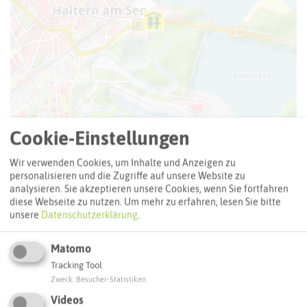
Cookie-Einstellungen
Wir verwenden Cookies, um Inhalte und Anzeigen zu
personalisieren und die Zugriffe auf unsere Website zu
analysieren. Sie akzeptieren unsere Cookies, wenn Sie fortfahren
Leaflet
|
©
OpenStreetMap
contributors |
weitere Lizenzen
diese Webseite zu nutzen.
Um mehr zu erfahren, lesen Sie bitte
unsere
Datenschutzerklärung
.
Adresse:
Matomo
Freizeitbad Aquarell
Tracking Tool
Hullerner Straße 45
Zweck
:
Besucher-Statistiken
45721 Haltern am See
Videos