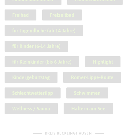
Freibad
Freizeitbad
für Jugendliche (ab 14 Jahre)
für Kinder (6-14 Jahre)
für Kleinkinder (bis 6 Jahre)
Highlight
Kindergeburtstag
Römer-Lippe-Route
Schlechtwettertipp
Schwimmen
Wellness / Sauna
Haltern am See
KREIS RECKLINGHAUSEN