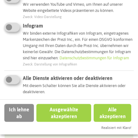
Webseite
Wir verwenden YouTube und Vimeo, um Ihnen auf unserer
Website eingebettete Videos präsentieren zu können.
Zweck
:
Video-Darstellung
Interaktive Karte
Infogram
Wir binden externe Infografiken von Infogram, eingetragenes
Markenzeichen der Prezi Inc., ein. Für einen DSGVO konformen
Routenplanung zum Ziel:
Umgang mit Ihren Daten durch die Prezi Inc. übernehmen wir
keinerlei Gewähr. Die Datenschutzbestimmungen für Infogram
sind hier einzusehen:
Datenschutzbestimmungen für Infogram
ÖPNV-Route finden
Zweck
:
Darstellung von Infografiken
Alle Dienste aktivieren oder deaktivieren
Autoroute finden
Mit diesem Schalter können Sie alle Dienste aktivieren oder
deaktivieren.
ATTRAKTIONEN IN DER UMGEBUNG
Ich lehne
Ausgewählte
Alle
Was ihr hier noch erleben könnt
ab
akzeptieren
akzeptieren
Realisiert mit Klaro!
HALTERN AM SEE