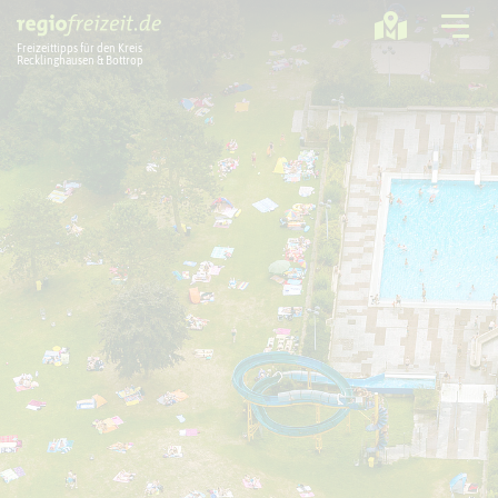
Freizeittipps für den Kreis
Recklinghausen & Bottrop
Ausflugstipps
Sport + Bewegung
Aktuelles
Freizeitregion