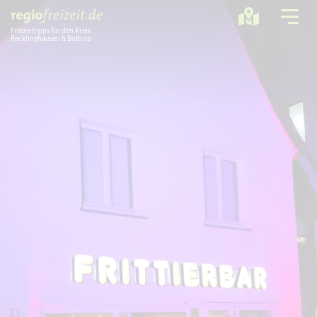
Freizeittipps für den Kreis
Recklinghausen & Bottrop
Ausflugstipps
Sport + Bewegung
Aktuelles
Freizeitregion