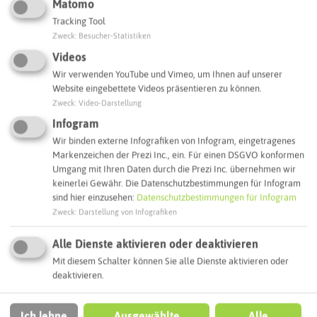
Matomo
Tracking Tool
Zweck
:
Besucher-Statistiken
Interaktive Karte
Videos
Wir verwenden YouTube und Vimeo, um Ihnen auf unserer
Routenplanung zum Ziel:
Website eingebettete Videos präsentieren zu können.
Zweck
:
Video-Darstellung
Infogram
ÖPNV-Route finden
Wir binden externe Infografiken von Infogram, eingetragenes
Markenzeichen der Prezi Inc., ein. Für einen DSGVO konformen
Umgang mit Ihren Daten durch die Prezi Inc. übernehmen wir
keinerlei Gewähr. Die Datenschutzbestimmungen für Infogram
Autoroute finden
sind hier einzusehen:
Datenschutzbestimmungen für Infogram
Zweck
:
Darstellung von Infografiken
ATTRAKTIONEN IN DER UMGEBUNG
Alle Dienste aktivieren oder deaktivieren
Was ihr hier noch erleben könnt
Mit diesem Schalter können Sie alle Dienste aktivieren oder
deaktivieren.
RECKLINGHAUSEN
Ich lehne
Ausgewählte
Alle