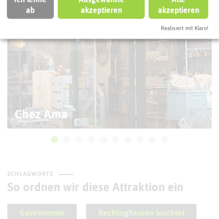
ab
akzeptieren
akzeptieren
Realisiert mit Klaro!
Chez Ama
SCHLAGWORTE
So ordnen wir diese Attraktion ein
Gastronomie
Recklinghausen leuchtet