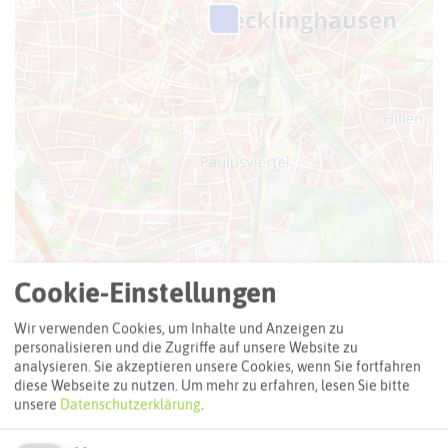
Leaflet
|
©
OpenStreetMap
contributors |
weitere Lizenzen
Cookie-Einstellungen
Adresse:
Wir verwenden Cookies, um Inhalte und Anzeigen zu
personalisieren und die Zugriffe auf unsere Website zu
Frittierbar
analysieren. Sie akzeptieren unsere Cookies, wenn Sie fortfahren
Herrenstraße 10
diese Webseite zu nutzen.
Um mehr zu erfahren, lesen Sie bitte
45657 Recklinghausen
unsere
Datenschutzerklärung
.
Webseite