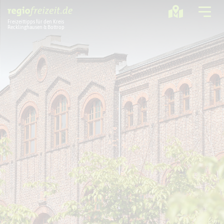
Freizeittipps für den Kreis
Recklinghausen & Bottrop
Ausflugstipps
Sport + Bewegung
Aktuelles
Freizeitregion