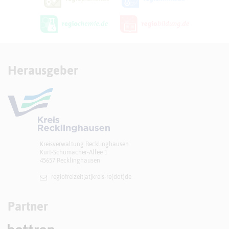
Herausgeber
Kreisverwaltung Recklinghausen
Kurt-Schumacher-Allee 1
45657 Recklinghausen
regiofreizeit[at]​kreis-re(dot)de
Partner