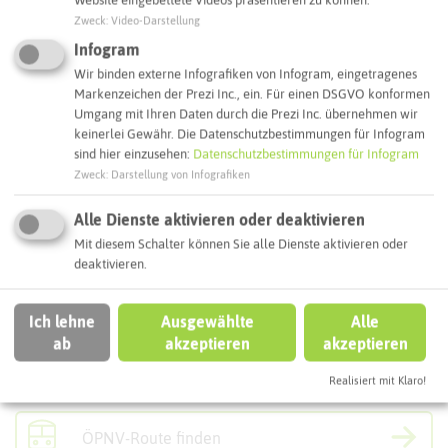
Zweck
:
Video-Darstellung
Infogram
Leaflet
|
©
OpenStreetMap
contributors |
weitere Lizenzen
Wir binden externe Infografiken von Infogram, eingetragenes
Markenzeichen der Prezi Inc., ein. Für einen DSGVO konformen
Adresse:
Schwierigkeit:
★☆☆☆☆
Umgang mit Ihren Daten durch die Prezi Inc. übernehmen wir
LEICHT
keinerlei Gewähr. Die Datenschutzbestimmungen für Infogram
Gladbecker Bergbautour
Länge:
25,0 km
sind hier einzusehen:
Datenschutzbestimmungen für Infogram
Gladbeck-West Bf
Dauer:
01:45 h
Zweck
:
Darstellung von Infografiken
(Startpunkt)
Tempø:
15,9 km/h
45964 Gladbeck
Bergauf:
120 m
Alle Dienste aktivieren oder deaktivieren
Bergab:
120 m
Mit diesem Schalter können Sie alle Dienste aktivieren oder
Interaktive Karte
Fähre:
KEINE
deaktivieren.
weitere Tourdaten
Ich lehne
Ausgewählte
Alle
ab
akzeptieren
akzeptieren
Routenplanung zum Ziel:
Realisiert mit Klaro!
ÖPNV-Route finden