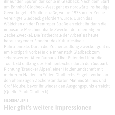
ihr auf den Spuren der Kohle in Gladbeck. Nach dem Start
am Bahnhof Gladbeck-West geht es nordwärts ins heutige
Gewerbegebiet Stollenstraße, wo bis 1935 in der Zeche
Vereinigte Gladbeck gefördert wurde. Durch das
Wäldchen an der Frentroper Straße erreicht ihr dann die
imposante Maschinenhalle Zweckel der ehemaligen
Zeche Zweckel. Die `Kathedrale der Arbeit` ist heute
herausragender Standort des Kulturfestivals
Ruhrtriennale. Durch die Zechensiedlung Zweckel geht es
am Nordpark vorbei in die Innenstadt Gladbeck zum
sehenswerten Alten Rathaus. Über Butendorf führt die
Tour bald entlang des Hahnenbaches durch den Südpark
Richtung `Braucker Alpen`, einer Haldenlandschaft mit
mehreren Halden im Süden Gladbecks. Es geht vorbei an
den ehemaligen Zechenstandorten Mathias Stinnes und
Graf Moltke, bevor ihr wieder den Ausgangspunkt erreicht.
(Quelle: Stadt Gladbeck)
BILDERGALERIE
Hier gibt's weitere Impressionen