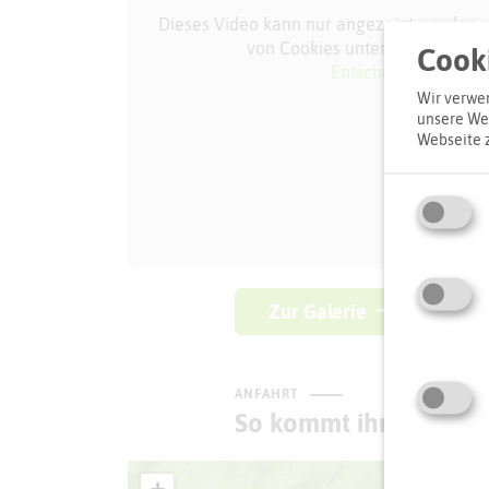
Dieses Video kann nur angezeigt werden,
von Cookies unter "Video" zug
Cooki
Entscheidung anpas
Wir verwen
unsere Web
Webseite 
Zur Galerie
ANFAHRT
So kommt ihr zum Zie