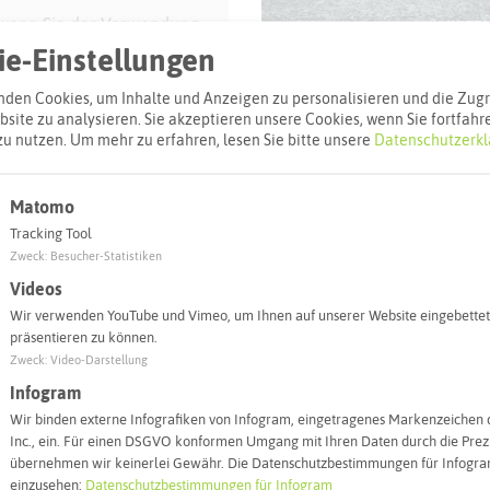
 wenn Sie der Verwendung
© wostemme (
estimmt haben.
e-Einstellungen
sen
den Cookies, um Inhalte und Anzeigen zu personalisieren und die Zugri
site zu analysieren. Sie akzeptieren unsere Cookies, wenn Sie fortfahr
zu nutzen.
Um mehr zu erfahren, lesen Sie bitte unsere
Datenschutzerkl
Matomo
Tracking Tool
© Franz Wegener
Zweck
:
Besucher-Statistiken
Videos
Wir verwenden YouTube und Vimeo, um Ihnen auf unserer Website eingebettet
präsentieren zu können.
Zweck
:
Video-Darstellung
Infogram
l
Wir binden externe Infografiken von Infogram, eingetragenes Markenzeichen 
Inc., ein. Für einen DSGVO konformen Umgang mit Ihren Daten durch die Prezi
übernehmen wir keinerlei Gewähr. Die Datenschutzbestimmungen für Infogram
Adresse:
einzusehen:
Datenschutzbestimmungen für Infogram