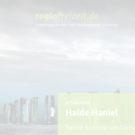
Freizeittipps für den Kreis Recklinghausen & Bottrop
Ausflugstipps
ATTRAKTION
Halde Haniel
Famose Ausblicke vom Dach 