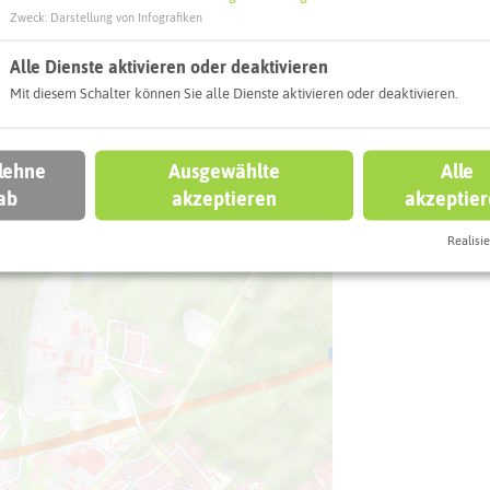
Halde Haniel
Zweck
:
Darstellung von Infografiken
Fernewaldstr
Alle Dienste aktivieren oder deaktivieren
46242 Bottrop
Mit diesem Schalter können Sie alle Dienste aktivieren oder deaktivieren.
Webseite
 lehne
Ausgewählte
Alle
ab
akzeptieren
akzeptie
Interaktiv
Realisie