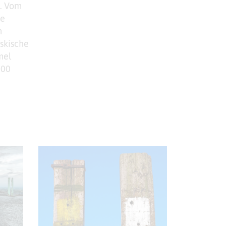
s. Vom
te
m
skische
mel
800