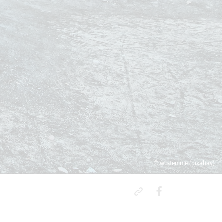
© wostemme (pixabay)