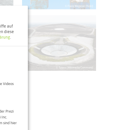
pixabay)
© Franz Wegener (flickr)
ffe auf
en diese
ärung
.
 (flickr)
© Tuxyso (Wikimedia Commons)
e Videos
der Prezi
 Inc.
 sind hier