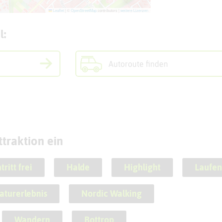
Leaflet
|
©
OpenStreetMap
contributors |
weitere Lizenzen
l:
Autoroute finden
traktion ein
tritt frei
Halde
Highlight
Laufen
aturerlebnis
Nordic Walking
Wandern
Bottrop