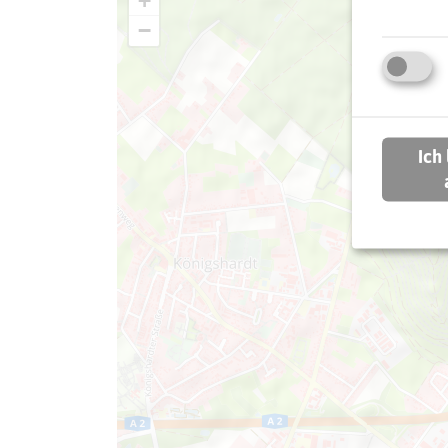
+
−
Ich