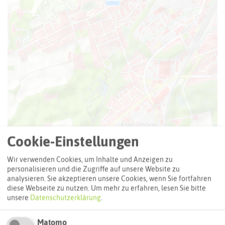
Leaflet
|
©
OpenStreetMap
contributors |
weitere Lizenzen
Cookie-Einstellungen
Adresse:
Wir verwenden Cookies, um Inhalte und Anzeigen zu
Haus Kleimann Reuer
personalisieren und die Zugriffe auf unsere Website zu
analysieren. Sie akzeptieren unsere Cookies, wenn Sie fortfahren
Hegestraße 89
diese Webseite zu nutzen.
Um mehr zu erfahren, lesen Sie bitte
45966 Gladbeck
unsere
Datenschutzerklärung
.
Webseite
Matomo