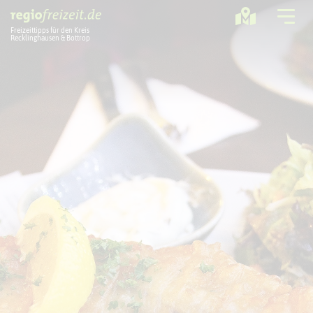
Freizeittipps für den Kreis
Recklinghausen & Bottrop
Ausflugstipps
Sport + Bewegung
Aktuelles
Freizeitregion