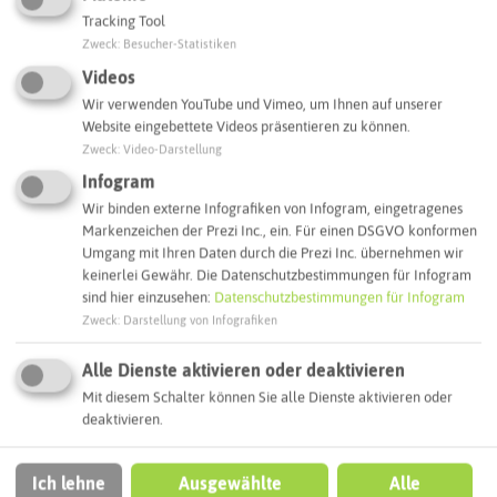
Tracking Tool
Zweck
:
Besucher-Statistiken
Interaktive Karte
Videos
Wir verwenden YouTube und Vimeo, um Ihnen auf unserer
Routenplanung zum Ziel:
Website eingebettete Videos präsentieren zu können.
Zweck
:
Video-Darstellung
Infogram
ÖPNV-Route finden
Wir binden externe Infografiken von Infogram, eingetragenes
Markenzeichen der Prezi Inc., ein. Für einen DSGVO konformen
Umgang mit Ihren Daten durch die Prezi Inc. übernehmen wir
Autoroute finden
keinerlei Gewähr. Die Datenschutzbestimmungen für Infogram
sind hier einzusehen:
Datenschutzbestimmungen für Infogram
Zweck
:
Darstellung von Infografiken
ATTRAKTIONEN IN DER UMGEBUNG
Alle Dienste aktivieren oder deaktivieren
Was ihr hier noch erleben könnt
Mit diesem Schalter können Sie alle Dienste aktivieren oder
deaktivieren.
GLADBECK
Ich lehne
Ausgewählte
Alle