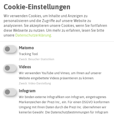
Cookie-Einstellungen
Wir verwenden Cookies, um Inhalte und Anzeigen zu
personalisieren und die Zugriffe auf unsere Website zu
analysieren. Sie akzeptieren unsere Cookies, wenn Sie fortfahren
diese Webseite zu nutzen.
Um mehr zu erfahren, lesen Sie bitte
unsere
Datenschutzerklärung
.
Matomo
Tracking Tool
Zweck
:
Besucher-Statistiken
Leaflet
|
©
OpenStreetMap
contributors |
weitere Lizenzen
Videos
Wir verwenden YouTube und Vimeo, um Ihnen auf unserer
Adresse:
Website eingebettete Videos präsentieren zu können.
Heine Hof
Zweck
:
Video-Darstellung
Kampstraße 16
Infogram
45701 Herten
Wir binden externe Infografiken von Infogram, eingetragenes
Markenzeichen der Prezi Inc., ein. Für einen DSGVO konformen
Webseite
Umgang mit Ihren Daten durch die Prezi Inc. übernehmen wir
keinerlei Gewähr. Die Datenschutzbestimmungen für Infogram