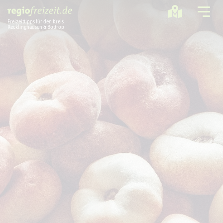
Freizeittipps für den Kreis
Recklinghausen & Bottrop
Ausflugstipps
Sport + Bewegung
Aktuelles
Freizeitregion