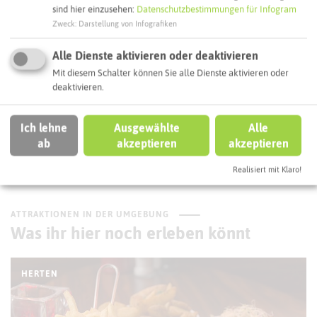
sind hier einzusehen:
Datenschutzbestimmungen für Infogram
Interaktive Karte
Zweck
:
Darstellung von Infografiken
Alle Dienste aktivieren oder deaktivieren
Routenplanung zum Ziel:
Mit diesem Schalter können Sie alle Dienste aktivieren oder
deaktivieren.
ÖPNV-Route finden
Ich lehne
Ausgewählte
Alle
ab
akzeptieren
akzeptieren
Autoroute finden
Realisiert mit Klaro!
ATTRAKTIONEN IN DER UMGEBUNG
Was ihr hier noch erleben könnt
HERTEN