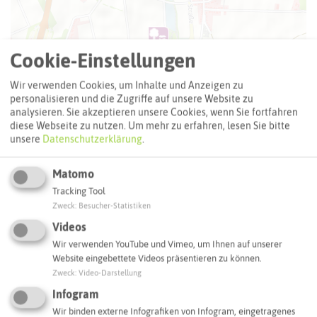
Cookie-Einstellungen
Wir verwenden Cookies, um Inhalte und Anzeigen zu
personalisieren und die Zugriffe auf unsere Website zu
analysieren. Sie akzeptieren unsere Cookies, wenn Sie fortfahren
diese Webseite zu nutzen.
Um mehr zu erfahren, lesen Sie bitte
unsere
Datenschutzerklärung
.
Matomo
Tracking Tool
Zweck
:
Besucher-Statistiken
Leaflet
|
©
OpenStreetMap
contributors |
weitere Lizenzen
Videos
Wir verwenden YouTube und Vimeo, um Ihnen auf unserer
Adresse:
Website eingebettete Videos präsentieren zu können.
Zweck
:
Video-Darstellung
Herzlich Restaurant
An der Mollbecke 2
Infogram
45659 Recklinghausen
Wir binden externe Infografiken von Infogram, eingetragenes