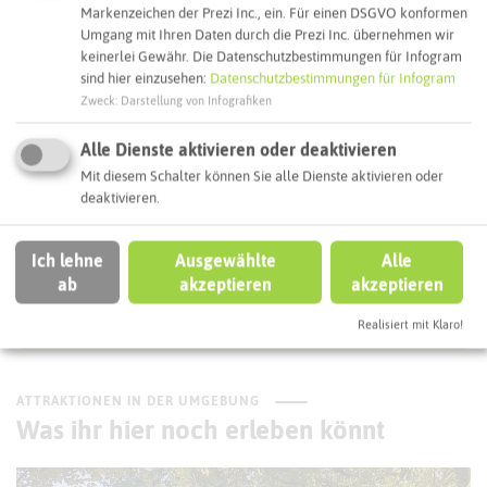
Markenzeichen der Prezi Inc., ein. Für einen DSGVO konformen
Webseite
Umgang mit Ihren Daten durch die Prezi Inc. übernehmen wir
keinerlei Gewähr. Die Datenschutzbestimmungen für Infogram
sind hier einzusehen:
Datenschutzbestimmungen für Infogram
Zweck
:
Darstellung von Infografiken
Interaktive Karte
Alle Dienste aktivieren oder deaktivieren
Routenplanung zum Ziel:
Mit diesem Schalter können Sie alle Dienste aktivieren oder
deaktivieren.
ÖPNV-Route finden
Ich lehne
Ausgewählte
Alle
ab
akzeptieren
akzeptieren
Autoroute finden
Realisiert mit Klaro!
ATTRAKTIONEN IN DER UMGEBUNG
Was ihr hier noch erleben könnt