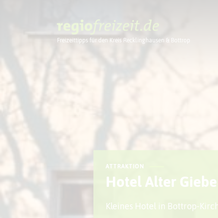
Freizeittipps für den Kreis Recklinghausen & Bottrop
Ausflugstipps
ATTRAKTION
Hotel Alter Giebe
Kleines Hotel in Bottrop-Kirc