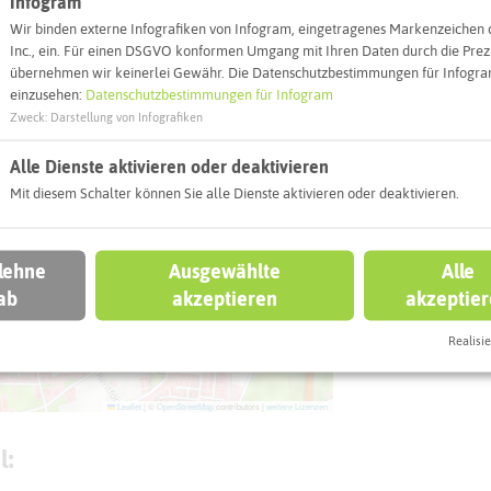
Infogram
info@alte
Wir binden externe Infografiken von Infogram, eingetragenes Markenzeichen 
Webseite
Inc., ein. Für einen DSGVO konformen Umgang mit Ihren Daten durch die Prezi
übernehmen wir keinerlei Gewähr. Die Datenschutzbestimmungen für Infogram
einzusehen:
Datenschutzbestimmungen für Infogram
Zweck
:
Darstellung von Infografiken
Interaktiv
Alle Dienste aktivieren oder deaktivieren
Mit diesem Schalter können Sie alle Dienste aktivieren oder deaktivieren.
 lehne
Ausgewählte
Alle
ab
akzeptieren
akzeptie
Realisie
Leaflet
|
©
OpenStreetMap
contributors |
weitere Lizenzen
l: