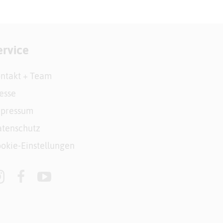
ervice
ntakt + Team
esse
mpressum
tenschutz
okie-Einstellungen