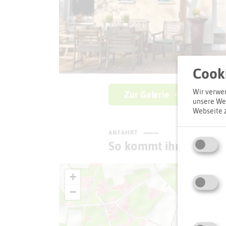
Cooki
Wir verwen
Zur Galerie
unsere Web
Webseite 
ANFAHRT
So kommt ihr zum Zie
+
−