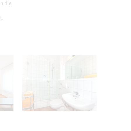
in die
t.