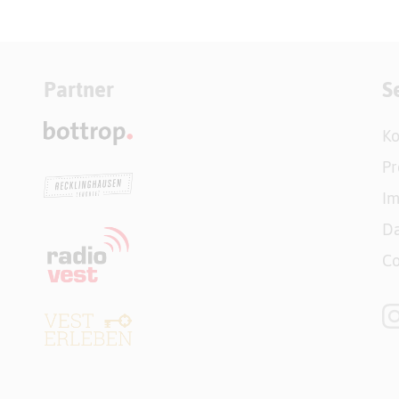
Partner
S
Ko
Pr
I
Da
Co