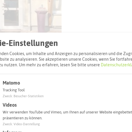
e-Einstellungen
den Cookies, um Inhalte und Anzeigen zu personalisieren und die Zugri
site zu analysieren. Sie akzeptieren unsere Cookies, wenn Sie fortfahr
zu nutzen.
Um mehr zu erfahren, lesen Sie bitte unsere
Datenschutzerkl
Matomo
l
Tracking Tool
Zweck
:
Besucher-Statistiken
Adresse:
Videos
Hotel Alter Gi
Wir verwenden YouTube und Vimeo, um Ihnen auf unserer Website eingebettet
Alleestraße 54
präsentieren zu können.
46244 Bottrop
Zweck
:
Video-Darstellung