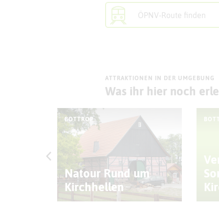
ÖPNV-Route finden
ATTRAKTIONEN IN DER UMGEBUNG
Was ihr hier noch erl
BOTTROP
BOT
Ve
Natour Rund um
So
heune
Kirchhellen
Ki