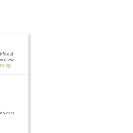
ffe auf
en diese
ärung
.
ebel
e Videos