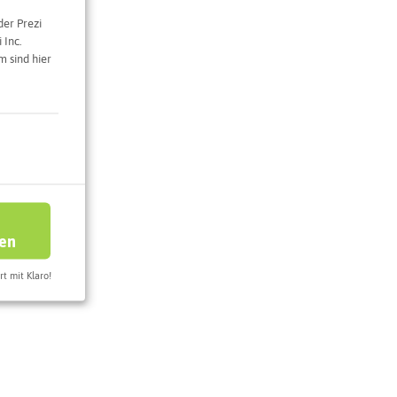
r-giebel.de
der Prezi
 Inc.
 sind hier
e Karte
ren
rt mit Klaro!