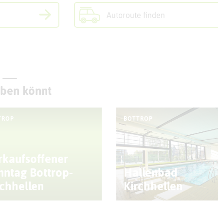
Autoroute finden
eben könnt
TROP
BOTTROP
rkaufsoffener
nntag Bottrop-
Hallenbad
rchhellen
Kirchhellen