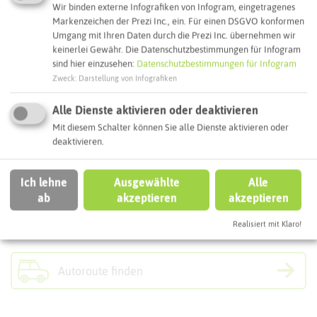
Wir binden externe Infografiken von Infogram, eingetragenes
Hotel am Schlosspark Herten
Markenzeichen der Prezi Inc., ein. Für einen DSGVO konformen
Umgang mit Ihren Daten durch die Prezi Inc. übernehmen wir
Resser Weg 36
keinerlei Gewähr. Die Datenschutzbestimmungen für Infogram
45699 Herten
sind hier einzusehen:
Datenschutzbestimmungen für Infogram
Webseite
Zweck
:
Darstellung von Infografiken
Alle Dienste aktivieren oder deaktivieren
Mit diesem Schalter können Sie alle Dienste aktivieren oder
Interaktive Karte
deaktivieren.
Routenplanung zum Ziel:
Ich lehne
Ausgewählte
Alle
ab
akzeptieren
akzeptieren
ÖPNV-Route finden
Realisiert mit Klaro!
Autoroute finden