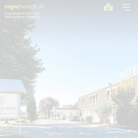
Freizeittipps für den Kreis
Recklinghausen & Bottrop
Ausflugstipps
Sport + Bewegung
Aktuelles
Freizeitregion