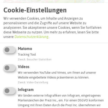
Cookie-Einstellungen
Wir verwenden Cookies, um Inhalte und Anzeigen zu
personalisieren und die Zugriffe auf unsere Website zu
analysieren. Sie akzeptieren unsere Cookies, wenn Sie fortfahren
diese Webseite zu nutzen.
Um mehr zu erfahren, lesen Sie bitte
unsere
Datenschutzerklärung
.
Matomo
Tracking Tool
Leaflet
|
©
OpenStreetMap
contributors |
weitere Lizenzen
Zweck
:
Besucher-Statistiken
Adresse:
Videos
Hotel Grütering
Wir verwenden YouTube und Vimeo, um Ihnen auf unserer
Website eingebettete Videos präsentieren zu können.
Glück-Auf-Straße 313
Zweck
:
Video-Darstellung
46284 Dorsten
Infogram
Webseite
Wir binden externe Infografiken von Infogram, eingetragenes
Markenzeichen der Prezi Inc., ein. Für einen DSGVO konformen
Umgang mit Ihren Daten durch die Prezi Inc. übernehmen wir