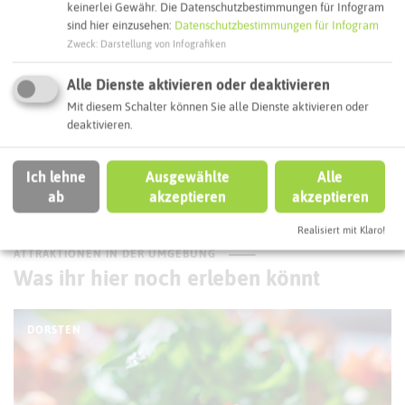
keinerlei Gewähr. Die Datenschutzbestimmungen für Infogram
Interaktive Karte
sind hier einzusehen:
Datenschutzbestimmungen für Infogram
Zweck
:
Darstellung von Infografiken
Routenplanung zum Ziel:
Alle Dienste aktivieren oder deaktivieren
Mit diesem Schalter können Sie alle Dienste aktivieren oder
ÖPNV-Route finden
deaktivieren.
Ich lehne
Ausgewählte
Alle
Autoroute finden
ab
akzeptieren
akzeptieren
Realisiert mit Klaro!
ATTRAKTIONEN IN DER UMGEBUNG
Was ihr hier noch erleben könnt
DORSTEN