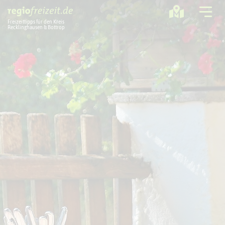
Freizeittipps für den Kreis
Recklinghausen & Bottrop
Ausflugstipps
Sport + Bewegung
Aktuelles
Freizeitregion