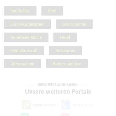
Bett & Bike
Café
E-Bike-Ladestation
Gastronomie
Gehobene Küche
Hotel
Menükarussell
Restaurant
Übernachten
Haltern am See
KREIS RECKLINGHAUSEN
Unsere weiteren Portale