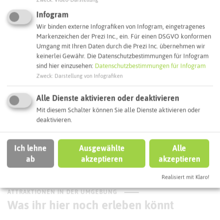
45721 Haltern am See
Infogram
Webseite
Wir binden externe Infografiken von Infogram, eingetragenes
Markenzeichen der Prezi Inc., ein. Für einen DSGVO konformen
Umgang mit Ihren Daten durch die Prezi Inc. übernehmen wir
keinerlei Gewähr. Die Datenschutzbestimmungen für Infogram
Interaktive Karte
sind hier einzusehen:
Datenschutzbestimmungen für Infogram
Zweck
:
Darstellung von Infografiken
Routenplanung zum Ziel:
Alle Dienste aktivieren oder deaktivieren
Mit diesem Schalter können Sie alle Dienste aktivieren oder
ÖPNV-Route finden
deaktivieren.
Ich lehne
Ausgewählte
Alle
Autoroute finden
ab
akzeptieren
akzeptieren
Realisiert mit Klaro!
ATTRAKTIONEN IN DER UMGEBUNG
Was ihr hier noch erleben könnt