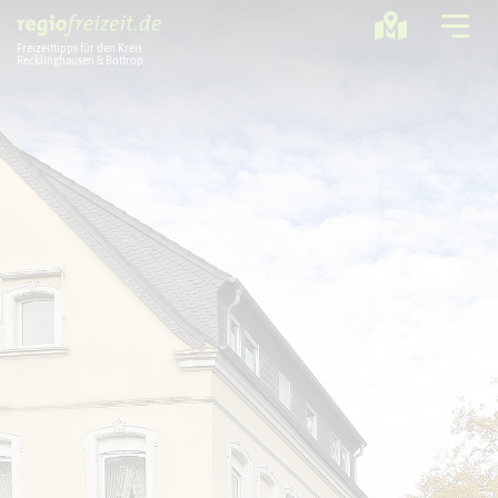
Freizeittipps für den Kreis
Recklinghausen & Bottrop
Ausflugstipps
Sport + Bewegung
Aktuelles
Freizeitregion