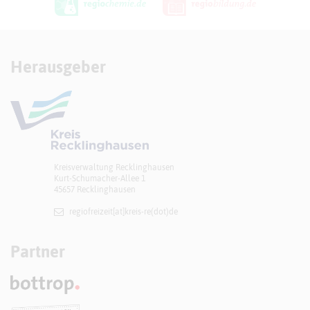
Herausgeber
Kreisverwaltung Recklinghausen
Kurt-Schumacher-Allee 1
45657 Recklinghausen
regiofreizeit[at]​kreis-re(dot)de
Partner