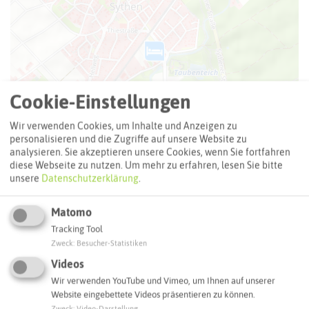
Cookie-Einstellungen
Wir verwenden Cookies, um Inhalte und Anzeigen zu
personalisieren und die Zugriffe auf unsere Website zu
analysieren. Sie akzeptieren unsere Cookies, wenn Sie fortfahren
diese Webseite zu nutzen.
Um mehr zu erfahren, lesen Sie bitte
unsere
Datenschutzerklärung
.
Matomo
Tracking Tool
Leaflet
|
©
OpenStreetMap
contributors |
weitere Lizenzen
Zweck
:
Besucher-Statistiken
Adresse:
Videos
Wir verwenden YouTube und Vimeo, um Ihnen auf unserer
Hotel Pfeiffer`s Sythener Flora
Website eingebettete Videos präsentieren zu können.
Am Wehr 71
Zweck
:
Video-Darstellung