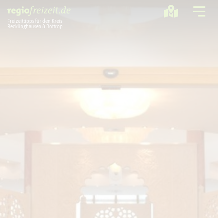
Freizeittipps für den Kreis
Recklinghausen & Bottrop
Ausflugstipps
Sport + Bewegung
Aktuelles
Freizeitregion