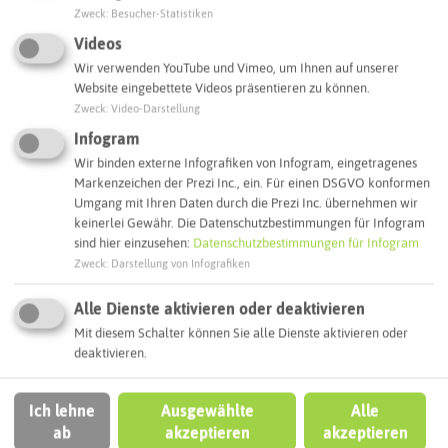
Zweck
:
Besucher-Statistiken
Videos
Interaktive Karte
Wir verwenden YouTube und Vimeo, um Ihnen auf unserer
Website eingebettete Videos präsentieren zu können.
Routenplanung zum Ziel:
Zweck
:
Video-Darstellung
Infogram
Wir binden externe Infografiken von Infogram, eingetragenes
ÖPNV-Route finden
Markenzeichen der Prezi Inc., ein. Für einen DSGVO konformen
Umgang mit Ihren Daten durch die Prezi Inc. übernehmen wir
keinerlei Gewähr. Die Datenschutzbestimmungen für Infogram
Autoroute finden
sind hier einzusehen:
Datenschutzbestimmungen für Infogram
Zweck
:
Darstellung von Infografiken
Alle Dienste aktivieren oder deaktivieren
ATTRAKTIONEN IN DER UMGEBUNG
Mit diesem Schalter können Sie alle Dienste aktivieren oder
Was ihr hier noch erleben könnt
deaktivieren.
CASTROP-RAUXEL
Ich lehne
Ausgewählte
Alle
ab
akzeptieren
akzeptieren