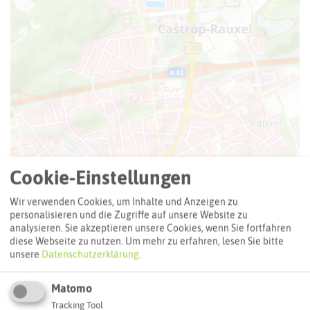
Cookie-Einstellungen
Leaflet
|
©
OpenStreetMap
contributors |
weitere Lizenzen
Wir verwenden Cookies, um Inhalte und Anzeigen zu
Adresse:
personalisieren und die Zugriffe auf unsere Website zu
analysieren. Sie akzeptieren unsere Cookies, wenn Sie fortfahren
Hotel Raj Mahal
diese Webseite zu nutzen.
Um mehr zu erfahren, lesen Sie bitte
Europaplatz 3
unsere
Datenschutzerklärung
.
44579 Castrop-Rauxel
Matomo
Webseite
Tracking Tool