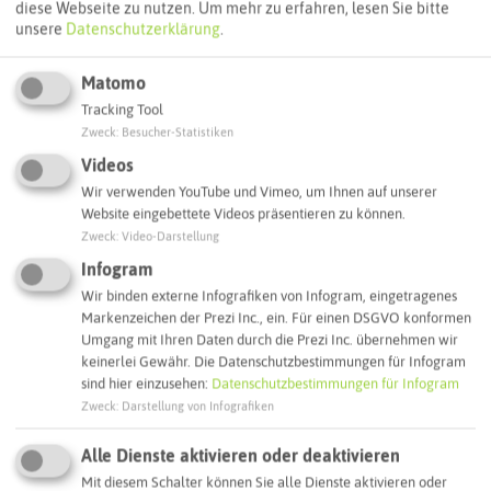
diese Webseite zu nutzen.
Um mehr zu erfahren, lesen Sie bitte
unsere
Datenschutzerklärung
.
Matomo
Tracking Tool
Zweck
:
Besucher-Statistiken
Videos
Wir verwenden YouTube und Vimeo, um Ihnen auf unserer
Website eingebettete Videos präsentieren zu können.
Zweck
:
Video-Darstellung
Leaflet
|
©
OpenStreetMap
contributors |
weitere Lizenzen
Infogram
Adresse:
Wir binden externe Infografiken von Infogram, eingetragenes
Markenzeichen der Prezi Inc., ein. Für einen DSGVO konformen
Ikonen-Museum Recklinghausen
Umgang mit Ihren Daten durch die Prezi Inc. übernehmen wir
Kirchplatz 2 a
keinerlei Gewähr. Die Datenschutzbestimmungen für Infogram
45657 Recklinghausen
sind hier einzusehen:
Datenschutzbestimmungen für Infogram
Zweck
:
Darstellung von Infografiken
Webseite
Alle Dienste aktivieren oder deaktivieren
Mit diesem Schalter können Sie alle Dienste aktivieren oder