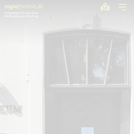
Freizeittipps für den Kreis
Recklinghausen & Bottrop
Ausflugstipps
Sport + Bewegung
Aktuelles
Freizeitregion