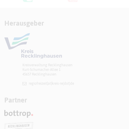
Herausgeber
Kreisverwaltung Recklinghausen
Kurt-Schumacher-Allee 1
45657 Recklinghausen
regiofreizeit[at]​kreis-re(dot)de
Partner