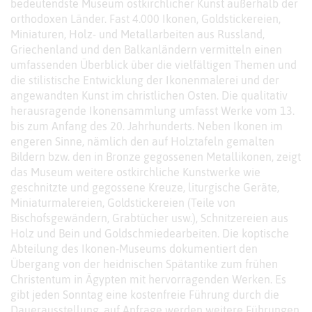
bedeutendste Museum ostkirchlicher Kunst außerhalb der
orthodoxen Länder. Fast 4.000 Ikonen, Goldstickereien,
Miniaturen, Holz- und Metallarbeiten aus Russland,
Griechenland und den Balkanländern vermitteln einen
umfassenden Überblick über die vielfältigen Themen und
die stilistische Entwicklung der Ikonenmalerei und der
angewandten Kunst im christlichen Osten. Die qualitativ
herausragende Ikonensammlung umfasst Werke vom 13.
bis zum Anfang des 20. Jahrhunderts. Neben Ikonen im
engeren Sinne, nämlich den auf Holztafeln gemalten
Bildern bzw. den in Bronze gegossenen Metallikonen, zeigt
das Museum weitere ostkirchliche Kunstwerke wie
geschnitzte und gegossene Kreuze, liturgische Geräte,
Miniaturmalereien, Goldstickereien (Teile von
Bischofsgewändern, Grabtücher usw.), Schnitzereien aus
Holz und Bein und Goldschmiedearbeiten. Die koptische
Abteilung des Ikonen-Museums dokumentiert den
Übergang von der heidnischen Spätantike zum frühen
Christentum in Ägypten mit hervorragenden Werken. Es
gibt jeden Sonntag eine kostenfreie Führung durch die
Dauerausstellung, auf Anfrage werden weitere Führungen