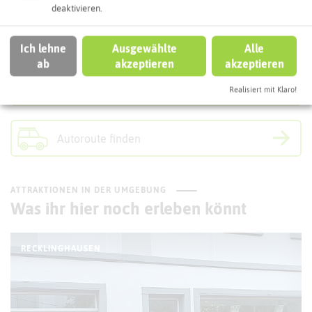
Interaktive Karte
deaktivieren.
Routenplanung zum Ziel:
Ich lehne
Ausgewählte
Alle
ab
akzeptieren
akzeptieren
ÖPNV-Route finden
Realisiert mit Klaro!
Autoroute finden
ATTRAKTIONEN IN DER UMGEBUNG
Was ihr hier noch erleben könnt
RECKLINGHAUSEN