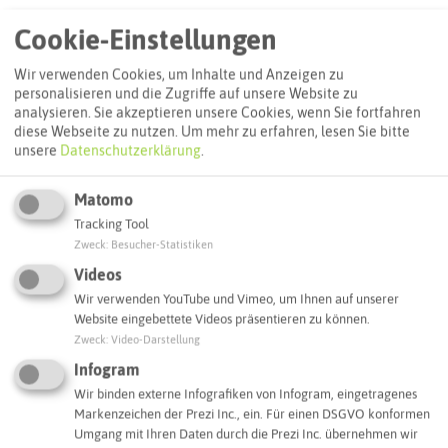
Routenplanung zum Ziel:
Cookie-Einstellungen
Wir verwenden Cookies, um Inhalte und Anzeigen zu
ÖPNV-Route finden
personalisieren und die Zugriffe auf unsere Website zu
analysieren. Sie akzeptieren unsere Cookies, wenn Sie fortfahren
diese Webseite zu nutzen.
Um mehr zu erfahren, lesen Sie bitte
unsere
Datenschutzerklärung
.
Autoroute finden
Matomo
Tracking Tool
ATTRAKTIONEN IN DER UMGEBUNG
Zweck
:
Besucher-Statistiken
Was ihr hier noch erleben könnt
Videos
Wir verwenden YouTube und Vimeo, um Ihnen auf unserer
MARL
Website eingebettete Videos präsentieren zu können.
Zweck
:
Video-Darstellung
Infogram
Wir binden externe Infografiken von Infogram, eingetragenes
Markenzeichen der Prezi Inc., ein. Für einen DSGVO konformen
Umgang mit Ihren Daten durch die Prezi Inc. übernehmen wir