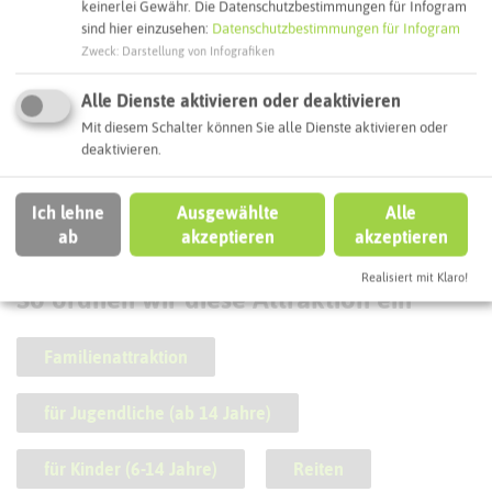
keinerlei Gewähr. Die Datenschutzbestimmungen für Infogram
sind hier einzusehen:
Datenschutzbestimmungen für Infogram
Zweck
:
Darstellung von Infografiken
Alle Dienste aktivieren oder deaktivieren
Mit diesem Schalter können Sie alle Dienste aktivieren oder
Therapiezentrum Hof Feuler
deaktivieren.
Ich lehne
Ausgewählte
Alle
ab
akzeptieren
akzeptieren
SCHLAGWORTE
Realisiert mit Klaro!
So ordnen wir diese Attraktion ein
Familienattraktion
für Jugendliche (ab 14 Jahre)
für Kinder (6-14 Jahre)
Reiten