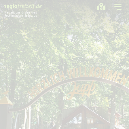
Freizeittipps für den Kreis
Recklinghausen & Bottrop
Ausflugstipps
Sport + Bewegung
Aktuelles
Freizeitregion