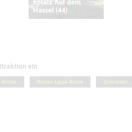
kplatz Auf dem
Hassel (44)
traktion ein
Kirche
Römer-Lippe-Route
Zeitreisen