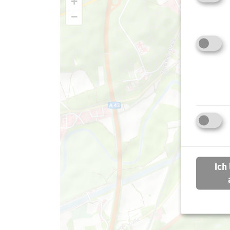
+
−
Ich