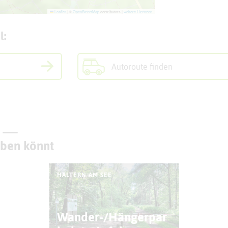
Leaflet
|
©
OpenStreetMap
contributors |
weitere Lizenzen
l:
Autoroute finden
eben könnt
HALTERN AM SEE
Wander-/Hängerpar