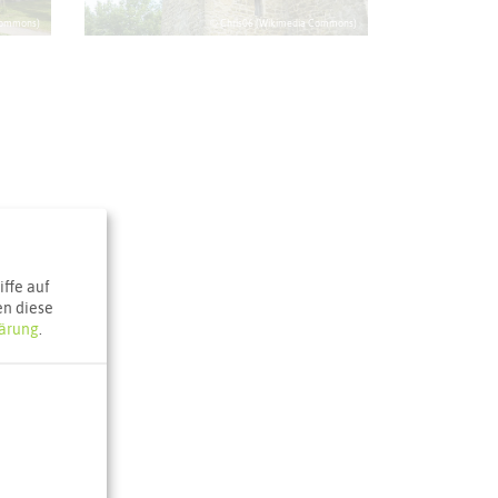
Commons)
© Chris06 (Wikimedia Commons)
ffe auf
en diese
ärung
.