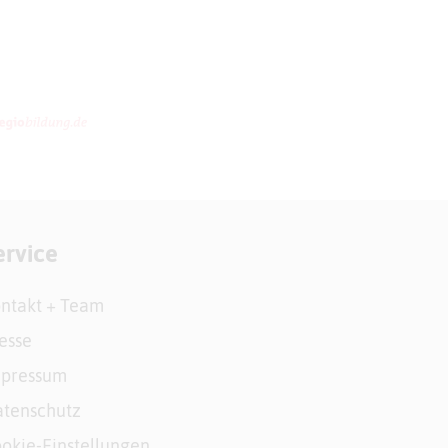
ervice
ntakt + Team
esse
mpressum
tenschutz
okie-Einstellungen