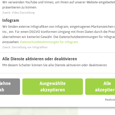
Wir verwenden YouTube und Vimeo, um Ihnen auf unserer Website eingebettet
Kath. Kirche H
präsentieren zu können.
Kirchweg 8
Zweck
:
Video-Darstellung
45721 Halter
Infogram
Wir binden externe Infografiken von Infogram, eingetragenes Markenzeichen 
Webseite
Inc., ein. Für einen DSGVO konformen Umgang mit Ihren Daten durch die Prezi
übernehmen wir keinerlei Gewähr. Die Datenschutzbestimmungen für Infogram
einzusehen:
Datenschutzbestimmungen für Infogram
Zweck
:
Darstellung von Infografiken
Interaktiv
Alle Dienste aktivieren oder deaktivieren
Mit diesem Schalter können Sie alle Dienste aktivieren oder deaktivieren.
 lehne
Ausgewählte
Alle
ab
akzeptieren
akzeptie
Realisie