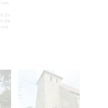
rn am
ht. Zu
Um die
rund