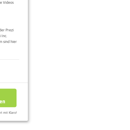
e Videos
eilig Kreuz
n am See
der Prezi
 Inc.
 sind hier
e Karte
ren
rt mit Klaro!