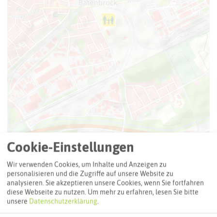
Cookie-Einstellungen
Leaflet
|
©
OpenStreetMap
contributors |
weitere Lizenzen
Wir verwenden Cookies, um Inhalte und Anzeigen zu
Adresse:
personalisieren und die Zugriffe auf unsere Website zu
analysieren. Sie akzeptieren unsere Cookies, wenn Sie fortfahren
Kletterhalle Malakoff
diese Webseite zu nutzen.
Um mehr zu erfahren, lesen Sie bitte
Knappenstraße
unsere
Datenschutzerklärung
.
46238 Bottrop