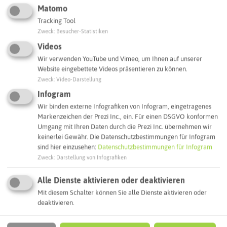
Webseite
Matomo
Tracking Tool
Zweck
:
Besucher-Statistiken
Interaktive Karte
Videos
Wir verwenden YouTube und Vimeo, um Ihnen auf unserer
Website eingebettete Videos präsentieren zu können.
Routenplanung zum Ziel:
Zweck
:
Video-Darstellung
Infogram
ÖPNV-Route finden
Wir binden externe Infografiken von Infogram, eingetragenes
Markenzeichen der Prezi Inc., ein. Für einen DSGVO konformen
Umgang mit Ihren Daten durch die Prezi Inc. übernehmen wir
keinerlei Gewähr. Die Datenschutzbestimmungen für Infogram
Autoroute finden
sind hier einzusehen:
Datenschutzbestimmungen für Infogram
Zweck
:
Darstellung von Infografiken
Alle Dienste aktivieren oder deaktivieren
ATTRAKTIONEN IN DER UMGEBUNG
Was ihr hier noch erleben könnt
Mit diesem Schalter können Sie alle Dienste aktivieren oder
deaktivieren.
BOTTROP