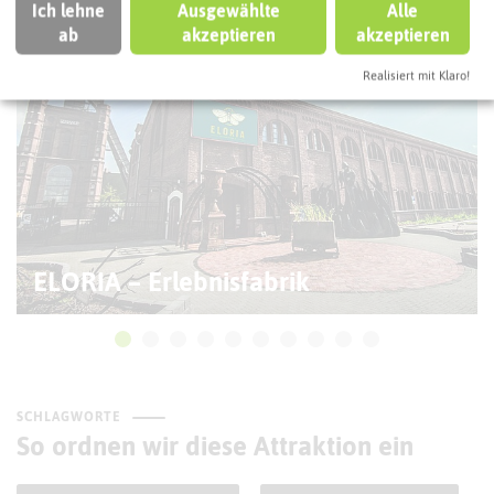
Ich lehne
Ausgewählte
Alle
ab
akzeptieren
akzeptieren
Realisiert mit Klaro!
ELORIA – Erlebnisfabrik
SCHLAGWORTE
So ordnen wir diese Attraktion ein