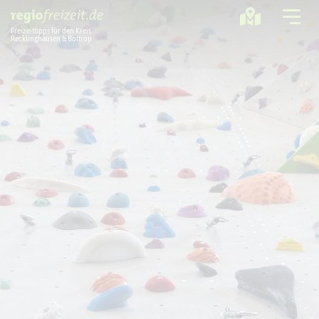
Freizeittipps für den Kreis
Recklinghausen & Bottrop
Ausflugstipps
Sport + Bewegung
Aktuelles
Freizeitregion