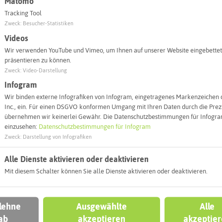
Matomo
Tracking Tool
Zweck
:
Besucher-Statistiken
Videos
Wir verwenden YouTube und Vimeo, um Ihnen auf unserer Website eingebettet
präsentieren zu können.
Zweck
:
Video-Darstellung
Infogram
Wir binden externe Infografiken von Infogram, eingetragenes Markenzeichen 
Inc., ein. Für einen DSGVO konformen Umgang mit Ihren Daten durch die Prezi
übernehmen wir keinerlei Gewähr. Die Datenschutzbestimmungen für Infogram
einzusehen:
Datenschutzbestimmungen für Infogram
Leaflet
|
©
OpenStreetMap
contributors |
weitere Lizenzen
Zweck
:
Darstellung von Infografiken
l:
Alle Dienste aktivieren oder deaktivieren
Mit diesem Schalter können Sie alle Dienste aktivieren oder deaktivieren.
Autoroute finden
 lehne
Ausgewählte
Alle
ab
akzeptieren
akzeptie