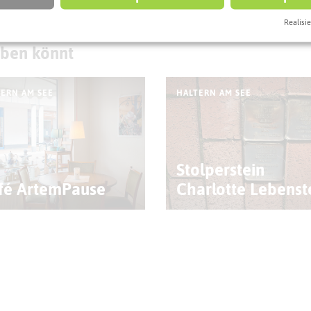
Realisie
eben könnt
ERN AM SEE
HALTERN AM SEE
Stolperstein
fé ArtemPause
Charlotte Lebenst