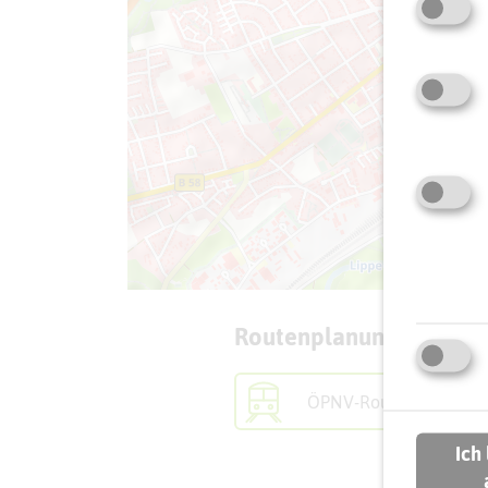
Routenplanung zum Zie
ÖPNV-Route finden
Ich