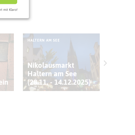
rt mit Klaro!
HALTERN AM SEE
HALTERN A
Nikolausmarkt
Haltern am See
Ratsho
ein
(28.11. - 14.12.2025)
Ratsst