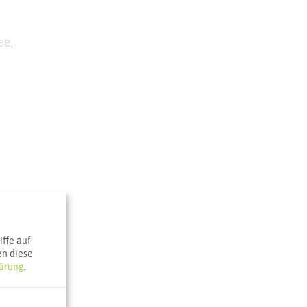
ee,
n am See
ffe auf
en diese
ärung
.
e Karte