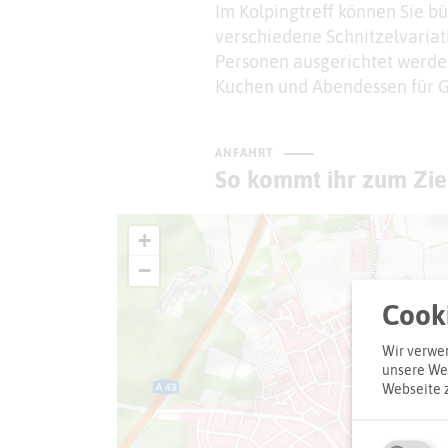
Im Kolpingtreff können Sie b
verschiedene Schnitzelvariat
Personen ausgerichtet werden
Kuchen und Abendessen für G
ANFAHRT
So kommt ihr zum Zie
+
−
Cooki
Wir verwen
unsere Web
Webseite 