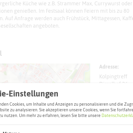
ürgerliche Küche wie z.B. Strammer Max, Currywurst oder
ionen genießen. Im Festsaal können Feiern mit bis zu 80
. Auf Anfrage werden auch Frühstück, Mittagessen, Kaff
esellschaften angeboten.
l
Adresse:
Kolpingtreff
Disselhof 26
45721 Halter
e-Einstellungen
Webseite
den Cookies, um Inhalte und Anzeigen zu personalisieren und die Zugri
site zu analysieren. Sie akzeptieren unsere Cookies, wenn Sie fortfahr
zu nutzen.
Um mehr zu erfahren, lesen Sie bitte unsere
Datenschutzerkl
Interaktiv