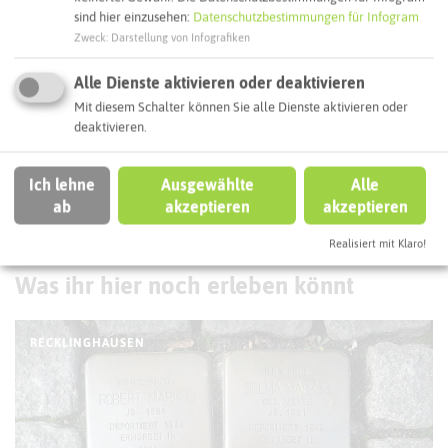
sind hier einzusehen:
Datenschutzbestimmungen für Infogram
Zweck
:
Darstellung von Infografiken
Routenplanung zum Ziel:
Alle Dienste aktivieren oder deaktivieren
Mit diesem Schalter können Sie alle Dienste aktivieren oder
ÖPNV-Route finden
deaktivieren.
Ich lehne
Ausgewählte
Alle
Autoroute finden
ab
akzeptieren
akzeptieren
Realisiert mit Klaro!
ATTRAKTIONEN IN DER UMGEBUNG
Was ihr hier noch erleben könnt
RECKLINGHAUSEN