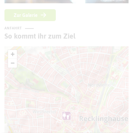
© viganhajdari (pixabay)
Zur Galerie
ANFAHRT
So kommt ihr zum Ziel
+
−