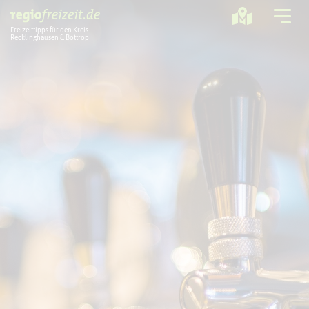
Freizeittipps für den Kreis
Recklinghausen & Bottrop
Ausflugstipps
Sport + Bewegung
Aktuelles
Freizeitregion