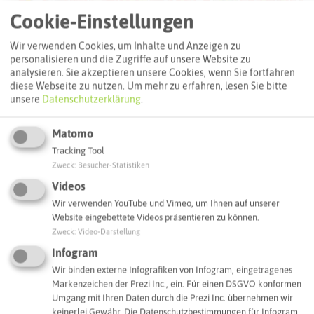
Cookie-Einstellungen
Wir verwenden Cookies, um Inhalte und Anzeigen zu
personalisieren und die Zugriffe auf unsere Website zu
analysieren. Sie akzeptieren unsere Cookies, wenn Sie fortfahren
diese Webseite zu nutzen.
Um mehr zu erfahren, lesen Sie bitte
unsere
Datenschutzerklärung
.
Matomo
Leaflet
|
©
OpenStreetMap
contributors |
weitere Lizenzen
Tracking Tool
Zweck
:
Besucher-Statistiken
Adresse:
Videos
Krombacher Novelle
Wir verwenden YouTube und Vimeo, um Ihnen auf unserer
Klosterstraße 3
Website eingebettete Videos präsentieren zu können.
45657 Recklinghausen
Zweck
:
Video-Darstellung
Infogram
Webseite
Wir binden externe Infografiken von Infogram, eingetragenes
Markenzeichen der Prezi Inc., ein. Für einen DSGVO konformen
Umgang mit Ihren Daten durch die Prezi Inc. übernehmen wir
Interaktive Karte
keinerlei Gewähr. Die Datenschutzbestimmungen für Infogram