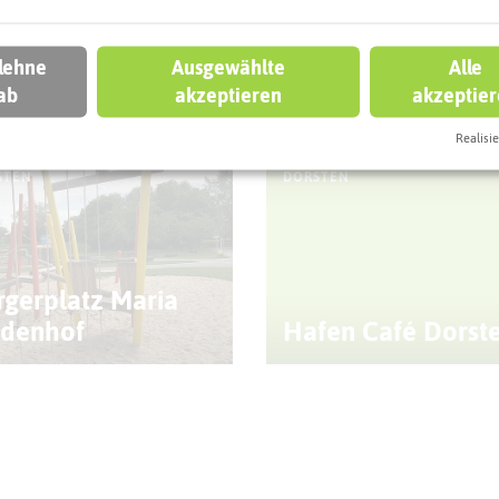
 lehne
Ausgewählte
Alle
ab
akzeptieren
akzeptie
eben könnt
Realisie
STEN
DORSTEN
rgerplatz Maria
ndenhof
Hafen Café Dorst