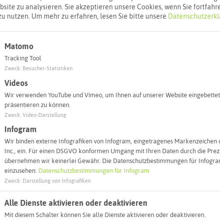
Interaktiv
site zu analysieren. Sie akzeptieren unsere Cookies, wenn Sie fortfahr
zu nutzen.
Um mehr zu erfahren, lesen Sie bitte unsere
Datenschutzerkl
Matomo
Tracking Tool
Zweck
:
Besucher-Statistiken
Videos
Wir verwenden YouTube und Vimeo, um Ihnen auf unserer Website eingebettet
präsentieren zu können.
Zweck
:
Video-Darstellung
Infogram
Leaflet
|
©
OpenStreetMap
contributors |
weitere Lizenzen
Wir binden externe Infografiken von Infogram, eingetragenes Markenzeichen 
Inc., ein. Für einen DSGVO konformen Umgang mit Ihren Daten durch die Prezi
übernehmen wir keinerlei Gewähr. Die Datenschutzbestimmungen für Infogram
l:
einzusehen:
Datenschutzbestimmungen für Infogram
Zweck
:
Darstellung von Infografiken
Autoroute finden
Alle Dienste aktivieren oder deaktivieren
Mit diesem Schalter können Sie alle Dienste aktivieren oder deaktivieren.