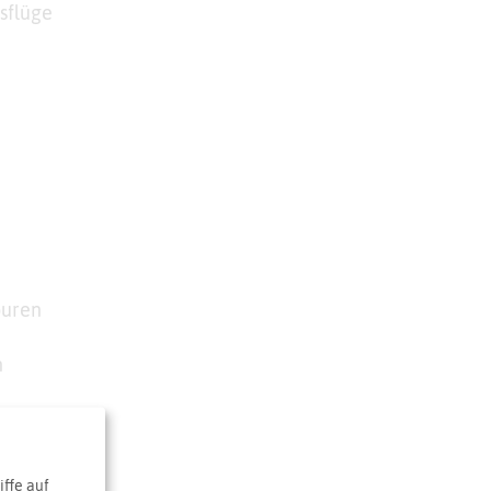
sflüge
ouren
n
ffe auf