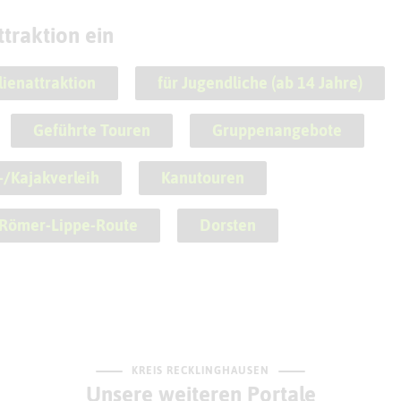
traktion ein
lienattraktion
für Jugendliche (ab 14 Jahre)
Geführte Touren
Gruppenangebote
/Kajakverleih
Kanutouren
Römer-Lippe-Route
Dorsten
KREIS RECKLINGHAUSEN
Unsere weiteren Portale