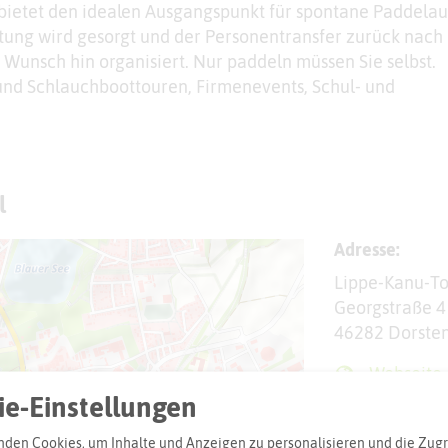
 bietet den idealen Ausgangspunkt für spontane Paddelau
stung wird gesorgt und der Personentransfer zurück nach
n Wunsch hin organisiert. Nur paddeln müssen Sie selbst.
und Schlauchboottouren, Firmenevents, Schul- und
l
Adresse:
Lippe-Kanu-T
Georgstraße 4
46282 Dorste
Webseite
e-Einstellungen
den Cookies, um Inhalte und Anzeigen zu personalisieren und die Zugri