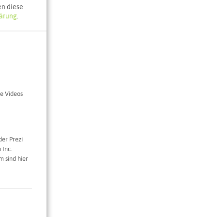
e Karte
en diese
ärung
.
e Videos
der Prezi
 Inc.
 sind hier