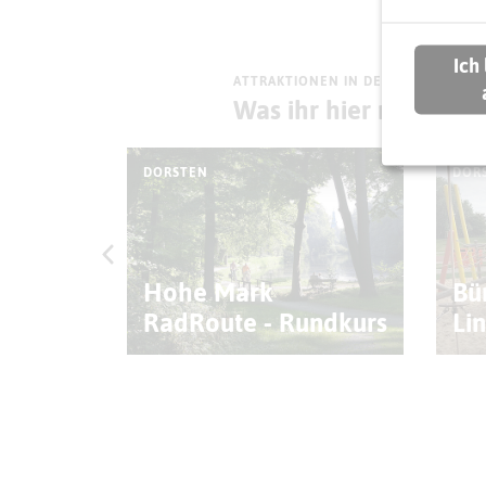
Ich
ATTRAKTIONEN IN DER UMGEBUNG
Was ihr hier noch erl
DORSTEN
DOR
 Nr.
Hohe Mark
Bü
RadRoute - Rundkurs
Li