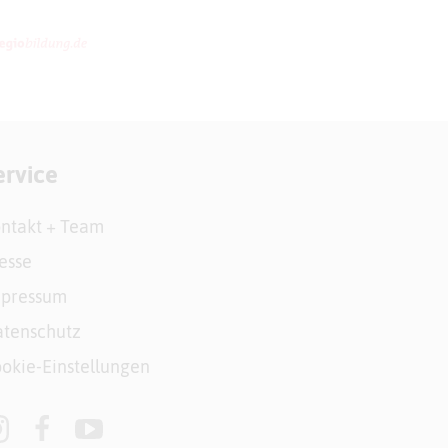
ervice
ntakt + Team
esse
mpressum
tenschutz
okie-Einstellungen