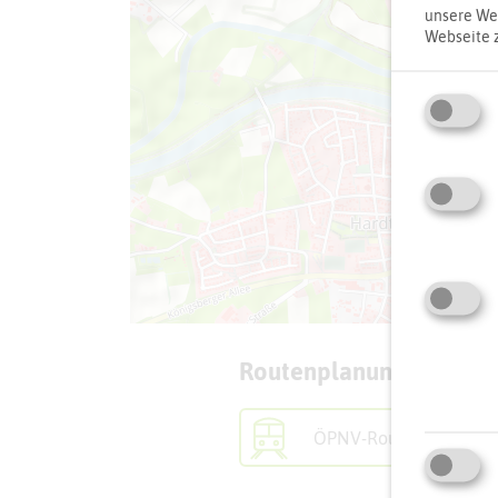
unsere Web
Webseite 
Routenplanung zum Zie
ÖPNV-Route finden