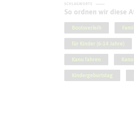
SCHLAGWORTE
So ordnen wir diese At
Bootsverleih
Fami
für Kinder (6-14 Jahre)
Kanu fahren
Kanu-
Kindergeburtstag