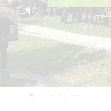
Attraktionen
/
Minigolf Wuttke