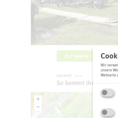
Cooki
Zur Galerie
Wir verwen
unsere Web
Webseite 
ANFAHRT
So kommt ihr zum Zie
+
−