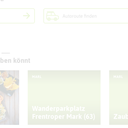
Autoroute finden
eben könnt
MARL
MARL
Wanderparkplatz
Frentroper Mark (63)
Zaub