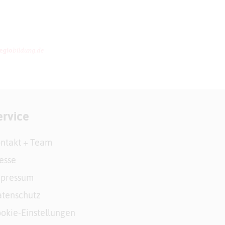
ervice
ntakt + Team
esse
mpressum
tenschutz
okie-Einstellungen