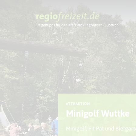
Freizeittipps für den Kreis Recklinghausen & Bottrop
Ausflugstipps
ATTRAKTION
Minigolf Wuttke
Minigolf, Pit Pat und Biergar