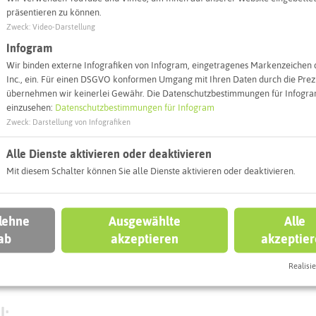
präsentieren zu können.
Webseite
Zweck
:
Video-Darstellung
Infogram
Wir binden externe Infografiken von Infogram, eingetragenes Markenzeichen 
Interaktiv
Inc., ein. Für einen DSGVO konformen Umgang mit Ihren Daten durch die Prezi
übernehmen wir keinerlei Gewähr. Die Datenschutzbestimmungen für Infogram
einzusehen:
Datenschutzbestimmungen für Infogram
Zweck
:
Darstellung von Infografiken
Alle Dienste aktivieren oder deaktivieren
Mit diesem Schalter können Sie alle Dienste aktivieren oder deaktivieren.
 lehne
Ausgewählte
Alle
ab
akzeptieren
akzeptie
Realisie
Leaflet
|
©
OpenStreetMap
contributors |
weitere Lizenzen
l: