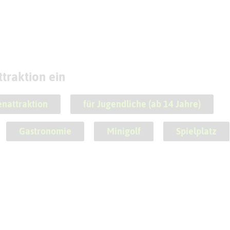
traktion ein
enattraktion
für Jugendliche (ab 14 Jahre)
Gastronomie
Minigolf
Spielplatz