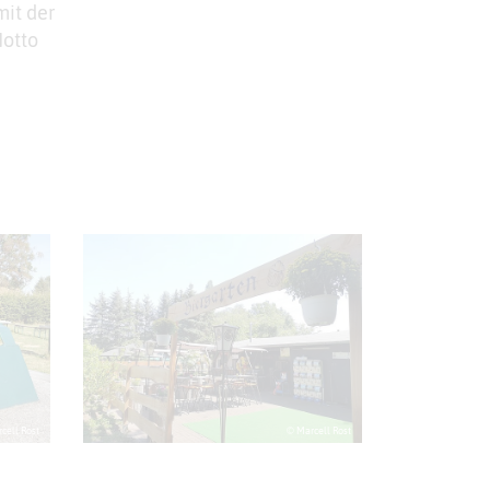
mit der
Motto
cell Rost
© Marcell Rost