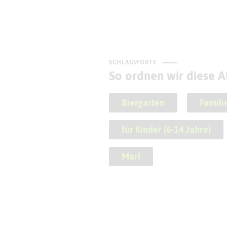
SCHLAGWORTE
So ordnen wir diese At
Biergarten
Famili
für Kinder (6-14 Jahre)
Marl