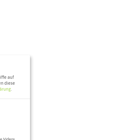
ffe auf
en diese
ärung
.
ke
aße 204
e Videos