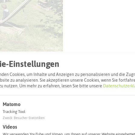
© Marcell Rost
e-Einstellungen
den Cookies, um Inhalte und Anzeigen zu personalisieren und die Zugri
site zu analysieren. Sie akzeptieren unsere Cookies, wenn Sie fortfahr
zu nutzen.
Um mehr zu erfahren, lesen Sie bitte unsere
Datenschutzerkl
l
Matomo
Adresse:
Tracking Tool
Minigolf Wutt
Zweck
:
Besucher-Statistiken
Hervester Str
Videos
45768 Marl
Wir verwenden YouTube und Vimeo, um Ihnen auf unserer Website eingebettet