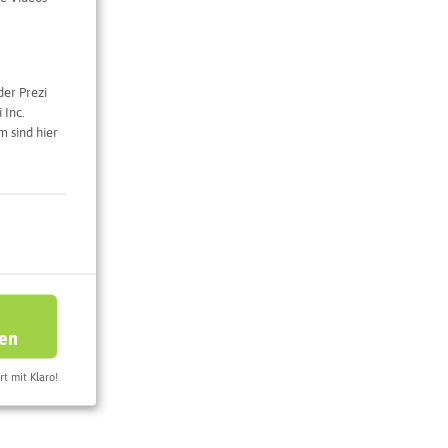
der Prezi
e Karte
 Inc.
 sind hier
ren
rt mit Klaro!