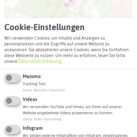
Cookie-Einstellungen
Wir verwenden Cookies, um Inhalte und Anzeigen zu
personalisieren und die Zugriffe auf unsere Website zu
analysieren. Sie akzeptieren unsere Cookies, wenn Sie fortfahren
diese Webseite zu nutzen.
Um mehr zu erfahren, lesen Sie bitte
unsere
Datenschutzerklärung
.
Matomo
Leaflet
|
©
OpenStreetMap
contributors |
weitere Lizenzen
Tracking Tool
Zweck
:
Besucher-Statistiken
Adresse:
Videos
Minigolf Wuttke
Wir verwenden YouTube und Vimeo, um Ihnen auf unserer
Hervester Straße 204
Website eingebettete Videos präsentieren zu können.
45768 Marl
Zweck
:
Video-Darstellung
Infogram
Webseite
Wir binden externe Infografiken von Infogram, eingetragenes