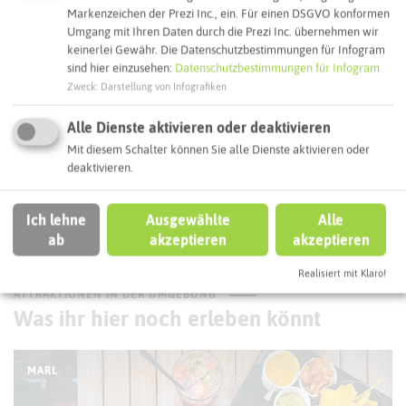
Markenzeichen der Prezi Inc., ein. Für einen DSGVO konformen
Umgang mit Ihren Daten durch die Prezi Inc. übernehmen wir
Interaktive Karte
keinerlei Gewähr. Die Datenschutzbestimmungen für Infogram
sind hier einzusehen:
Datenschutzbestimmungen für Infogram
Zweck
:
Darstellung von Infografiken
Routenplanung zum Ziel:
Alle Dienste aktivieren oder deaktivieren
Mit diesem Schalter können Sie alle Dienste aktivieren oder
ÖPNV-Route finden
deaktivieren.
Ich lehne
Ausgewählte
Alle
Autoroute finden
ab
akzeptieren
akzeptieren
Realisiert mit Klaro!
ATTRAKTIONEN IN DER UMGEBUNG
Was ihr hier noch erleben könnt
MARL