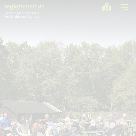
Freizeittipps für den Kreis
Recklinghausen & Bottrop
Ausflugstipps
Sport + Bewegung
Aktuelles
Freizeitregion