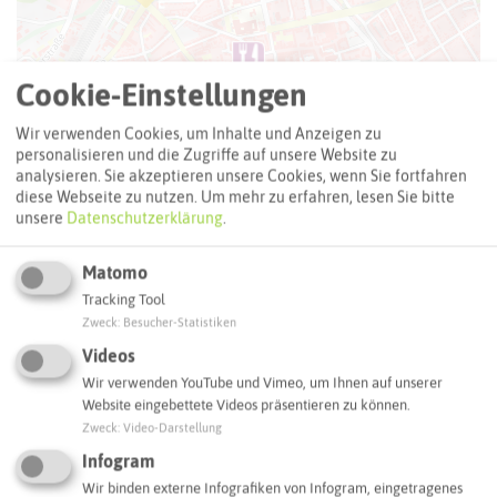
Cookie-Einstellungen
Wir verwenden Cookies, um Inhalte und Anzeigen zu
personalisieren und die Zugriffe auf unsere Website zu
analysieren. Sie akzeptieren unsere Cookies, wenn Sie fortfahren
diese Webseite zu nutzen.
Um mehr zu erfahren, lesen Sie bitte
unsere
Datenschutzerklärung
.
Matomo
Tracking Tool
Zweck
:
Besucher-Statistiken
Leaflet
|
©
OpenStreetMap
contributors |
weitere Lizenzen
Videos
Wir verwenden YouTube und Vimeo, um Ihnen auf unserer
Adresse:
Website eingebettete Videos präsentieren zu können.
Zweck
:
Video-Darstellung
MUNDART
Bottroper Straße 17
Infogram
45964 Gladbeck
Wir binden externe Infografiken von Infogram, eingetragenes