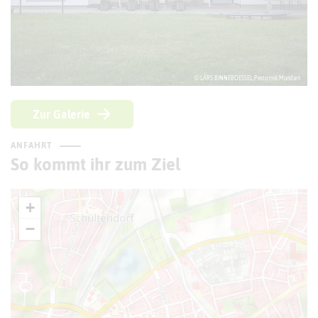
© LARS BINNEBOESSEL;Pestotnik;Mundart
Zur Galerie
ANFAHRT
So kommt ihr zum Ziel
+
−