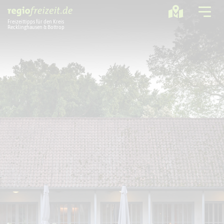
Freizeittipps für den Kreis
Recklinghausen & Bottrop
Ausflugstipps
Sport + Bewegung
Aktuelles
Freizeitregion