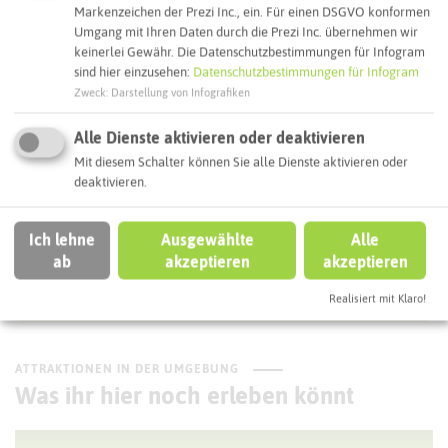
Markenzeichen der Prezi Inc., ein. Für einen DSGVO konformen
Webseite
Umgang mit Ihren Daten durch die Prezi Inc. übernehmen wir
keinerlei Gewähr. Die Datenschutzbestimmungen für Infogram
sind hier einzusehen:
Datenschutzbestimmungen für Infogram
Zweck
:
Darstellung von Infografiken
Interaktive Karte
Alle Dienste aktivieren oder deaktivieren
Routenplanung zum Ziel:
Mit diesem Schalter können Sie alle Dienste aktivieren oder
deaktivieren.
ÖPNV-Route finden
Ich lehne
Ausgewählte
Alle
ab
akzeptieren
akzeptieren
Autoroute finden
Realisiert mit Klaro!
ATTRAKTIONEN IN DER UMGEBUNG
Was ihr hier noch erleben könnt