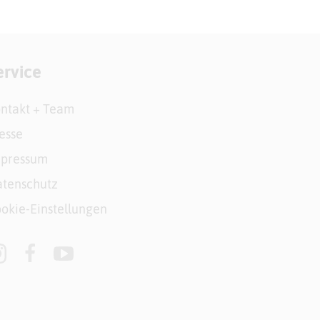
ervice
ntakt + Team
esse
mpressum
tenschutz
okie-Einstellungen