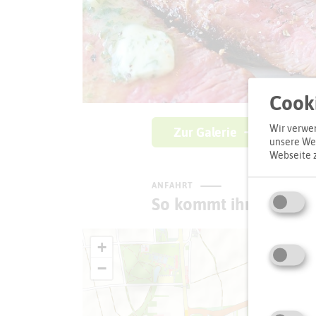
Cooki
Wir verwen
Zur Galerie
unsere Web
Webseite 
ANFAHRT
So kommt ihr zum Zie
+
−