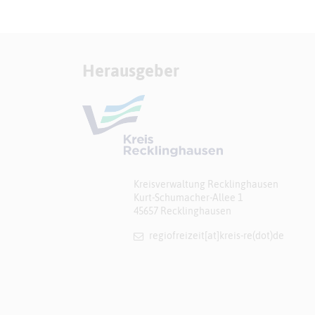
Herausgeber
Kreisverwaltung Recklinghausen
Kurt-Schumacher-Allee 1
45657 Recklinghausen
regiofreizeit[at]​kreis-re(dot)de