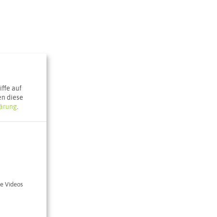
ffe auf
en diese
ärung
.
örste
e Videos
00
nghausen