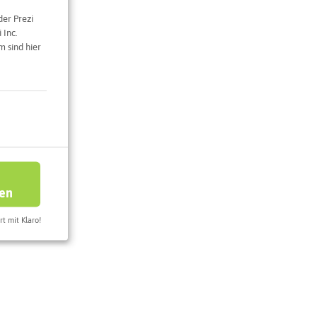
der Prezi
 Inc.
 sind hier
e Karte
ren
rt mit Klaro!