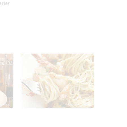
arier
(pixabay)
© Standpoint (pixabay)