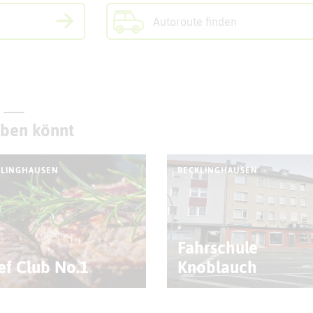
Autoroute finden
eben könnt
KLINGHAUSEN
RECKLINGHAUSEN
Fahrschule
ef Club No.1
Knoblauch