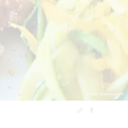
© RitaE via pixabay.com