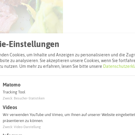
© RitaE via pixabay.com
e-Einstellungen
den Cookies, um Inhalte und Anzeigen zu personalisieren und die Zugri
site zu analysieren. Sie akzeptieren unsere Cookies, wenn Sie fortfahr
zu nutzen.
Um mehr zu erfahren, lesen Sie bitte unsere
Datenschutzerkl
Matomo
l
Tracking Tool
Zweck
:
Besucher-Statistiken
Adresse:
Videos
Porterhouse B
Wir verwenden YouTube und Vimeo, um Ihnen auf unserer Website eingebettet
Börster Weg 1
präsentieren zu können.
45657 Reckli
Zweck
:
Video-Darstellung