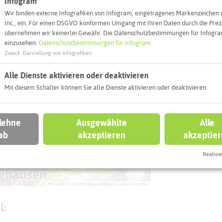
Infogram
Webseite
Wir binden externe Infografiken von Infogram, eingetragenes Markenzeichen 
Inc., ein. Für einen DSGVO konformen Umgang mit Ihren Daten durch die Prezi
übernehmen wir keinerlei Gewähr. Die Datenschutzbestimmungen für Infogram
Interaktiv
einzusehen:
Datenschutzbestimmungen für Infogram
Zweck
:
Darstellung von Infografiken
Alle Dienste aktivieren oder deaktivieren
Mit diesem Schalter können Sie alle Dienste aktivieren oder deaktivieren.
 lehne
Ausgewählte
Alle
ab
akzeptieren
akzeptie
Realisie
Leaflet
|
©
OpenStreetMap
contributors |
weitere Lizenzen
l: