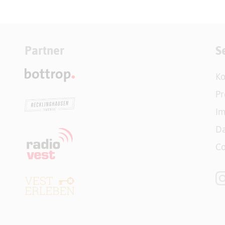
Partner
S
Ko
Pr
I
Da
Co