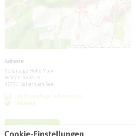
Leaflet
|
©
OpenStreetMap
contributors |
weitere Lizenzen
Adresse:
Reitanlage Hohe Mark
Fichtenstraße 24
45721 Haltern am See
info@reitanlage-hohe-mark.de
Webseite
Interaktive Karte
Cookie-Einstellungen