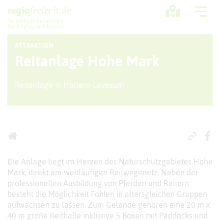
Freizeittipps für den Kreis
Recklinghausen & Bottrop
ATTRAKTION
Ausflugstipps
Reitanlage Hohe Mark
Sport + Bewegung
Reitanlage in Haltern-Lavesum
Aktuelles
Freizeitregion
Die Anlage liegt im Herzen des Naturschutzgebietes Hohe
Mark, direkt am weitläufigen Reitwegenetz. Neben der
professionellen Ausbildung von Pferden und Reitern
besteht die Möglichkeit Fohlen in altersgleichen Gruppen
aufwachsen zu lassen. Zum Gelände gehören eine 20 m x
40 m große Reithalle inklusive 5 Boxen mit Paddocks und