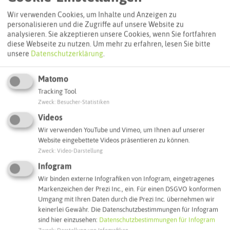
Routenplanung zum Ziel:
Wir verwenden Cookies, um Inhalte und Anzeigen zu
personalisieren und die Zugriffe auf unsere Website zu
analysieren. Sie akzeptieren unsere Cookies, wenn Sie fortfahren
diese Webseite zu nutzen.
Um mehr zu erfahren, lesen Sie bitte
ÖPNV-Route finden
unsere
Datenschutzerklärung
.
Matomo
Autoroute finden
Tracking Tool
Zweck
:
Besucher-Statistiken
Videos
ATTRAKTIONEN IN DER UMGEBUNG
Wir verwenden YouTube und Vimeo, um Ihnen auf unserer
Was ihr hier noch erleben könnt
Website eingebettete Videos präsentieren zu können.
Zweck
:
Video-Darstellung
HALTERN AM SEE
Infogram
Wir binden externe Infografiken von Infogram, eingetragenes
Markenzeichen der Prezi Inc., ein. Für einen DSGVO konformen
Umgang mit Ihren Daten durch die Prezi Inc. übernehmen wir
keinerlei Gewähr. Die Datenschutzbestimmungen für Infogram
sind hier einzusehen:
Datenschutzbestimmungen für Infogram