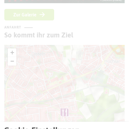
© pastel100 (pixabay)
Zur Galerie
ANFAHRT
So kommt ihr zum Ziel
+
−