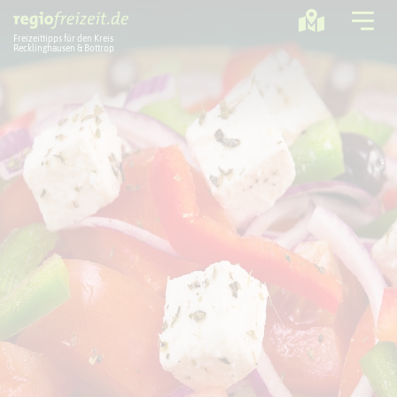
Freizeittipps für den Kreis
Recklinghausen & Bottrop
Ausflugstipps
Sport + Bewegung
Aktuelles
Freizeitregion