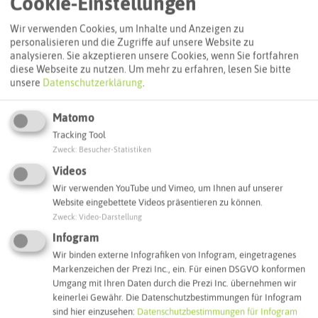
Cookie-Einstellungen
Wir verwenden Cookies, um Inhalte und Anzeigen zu
personalisieren und die Zugriffe auf unsere Website zu
analysieren. Sie akzeptieren unsere Cookies, wenn Sie fortfahren
diese Webseite zu nutzen.
Um mehr zu erfahren, lesen Sie bitte
unsere
Datenschutzerklärung
.
Matomo
Tracking Tool
Leaflet
|
©
OpenStreetMap
contributors |
weitere Lizenzen
Zweck
:
Besucher-Statistiken
Videos
Adresse:
Wir verwenden YouTube und Vimeo, um Ihnen auf unserer
Restaurant Vangelis im Rosengarten
Website eingebettete Videos präsentieren zu können.
Reitkamp 61
Zweck
:
Video-Darstellung
45699 Herten
Infogram
Wir binden externe Infografiken von Infogram, eingetragenes
Webseite
Markenzeichen der Prezi Inc., ein. Für einen DSGVO konformen
Umgang mit Ihren Daten durch die Prezi Inc. übernehmen wir
keinerlei Gewähr. Die Datenschutzbestimmungen für Infogram
Interaktive Karte
sind hier einzusehen:
Datenschutzbestimmungen für Infogram