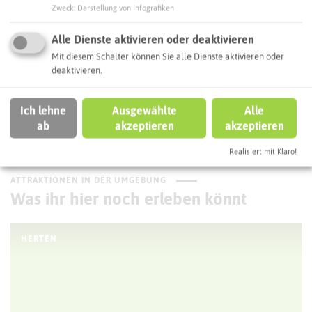
Zweck
:
Darstellung von Infografiken
Routenplanung zum Ziel:
Alle Dienste aktivieren oder deaktivieren
Mit diesem Schalter können Sie alle Dienste aktivieren oder
deaktivieren.
ÖPNV-Route finden
Ich lehne
Ausgewählte
Alle
ab
akzeptieren
akzeptieren
Autoroute finden
Realisiert mit Klaro!
ATTRAKTIONEN IN DER UMGEBUNG
Was ihr hier noch erleben könnt
HERTEN