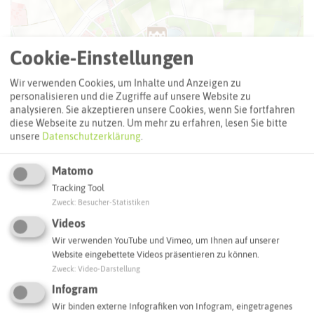
Cookie-Einstellungen
Wir verwenden Cookies, um Inhalte und Anzeigen zu
personalisieren und die Zugriffe auf unsere Website zu
analysieren. Sie akzeptieren unsere Cookies, wenn Sie fortfahren
diese Webseite zu nutzen.
Um mehr zu erfahren, lesen Sie bitte
unsere
Datenschutzerklärung
.
Matomo
Tracking Tool
Zweck
:
Besucher-Statistiken
Leaflet
|
©
OpenStreetMap
contributors |
weitere Lizenzen
Videos
Wir verwenden YouTube und Vimeo, um Ihnen auf unserer
Adresse:
Website eingebettete Videos präsentieren zu können.
Zweck
:
Video-Darstellung
Schloss Beck
Am Dornbusch 39
Infogram
46244 Bottrop
Wir binden externe Infografiken von Infogram, eingetragenes