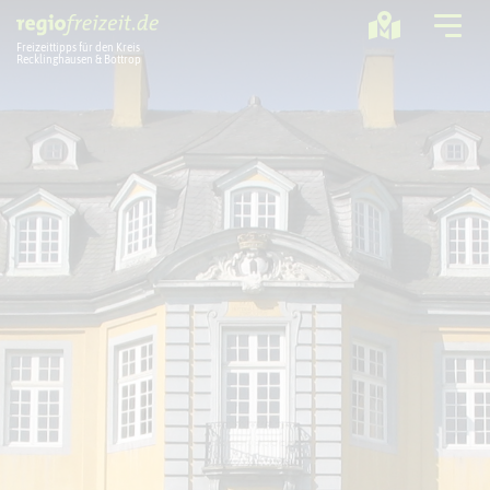
Freizeittipps für den Kreis
Recklinghausen & Bottrop
Ausflugstipps
Sport + Bewegung
Aktuelles
Freizeitregion