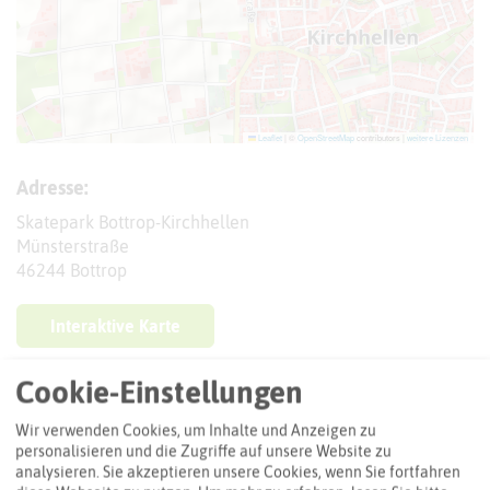
Leaflet
|
©
OpenStreetMap
contributors |
weitere Lizenzen
Adresse:
Skatepark Bottrop-Kirchhellen
Münsterstraße
46244 Bottrop
Interaktive Karte
Cookie-Einstellungen
Routenplanung zum Ziel:
Wir verwenden Cookies, um Inhalte und Anzeigen zu
personalisieren und die Zugriffe auf unsere Website zu
ÖPNV-Route finden
analysieren. Sie akzeptieren unsere Cookies, wenn Sie fortfahren