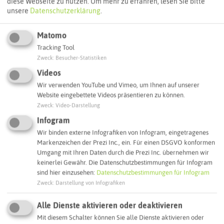
diese Webseite zu nutzen.
Um mehr zu erfahren, lesen Sie bitte
unsere
Datenschutzerklärung
.
Autoroute finden
Matomo
Tracking Tool
Zweck
:
Besucher-Statistiken
ATTRAKTIONEN IN DER UMGEBUNG
Was ihr hier noch erleben könnt
Videos
Wir verwenden YouTube und Vimeo, um Ihnen auf unserer
Website eingebettete Videos präsentieren zu können.
BOTTROP
Zweck
:
Video-Darstellung
Infogram
Wir binden externe Infografiken von Infogram, eingetragenes
Markenzeichen der Prezi Inc., ein. Für einen DSGVO konformen
Umgang mit Ihren Daten durch die Prezi Inc. übernehmen wir
keinerlei Gewähr. Die Datenschutzbestimmungen für Infogram
sind hier einzusehen:
Datenschutzbestimmungen für Infogram
Zweck
:
Darstellung von Infografiken
Alle Dienste aktivieren oder deaktivieren
Mit diesem Schalter können Sie alle Dienste aktivieren oder