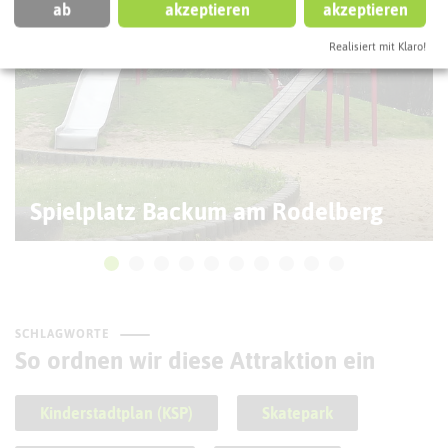
ab
akzeptieren
akzeptieren
Realisiert mit Klaro!
Spielplatz Backum am Rodelberg
SCHLAGWORTE
So ordnen wir diese Attraktion ein
Kinderstadtplan (KSP)
Skatepark