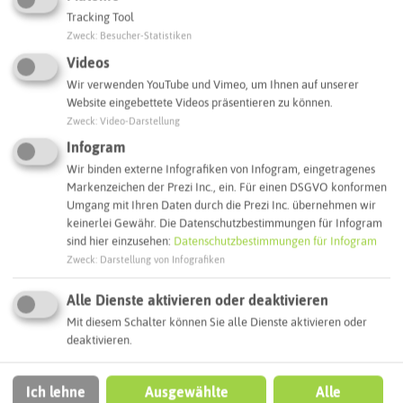
Tracking Tool
Zweck
:
Besucher-Statistiken
Interaktive Karte
Videos
Wir verwenden YouTube und Vimeo, um Ihnen auf unserer
Routenplanung zum Ziel:
Website eingebettete Videos präsentieren zu können.
Zweck
:
Video-Darstellung
Infogram
ÖPNV-Route finden
Wir binden externe Infografiken von Infogram, eingetragenes
Markenzeichen der Prezi Inc., ein. Für einen DSGVO konformen
Umgang mit Ihren Daten durch die Prezi Inc. übernehmen wir
Autoroute finden
keinerlei Gewähr. Die Datenschutzbestimmungen für Infogram
sind hier einzusehen:
Datenschutzbestimmungen für Infogram
Zweck
:
Darstellung von Infografiken
ATTRAKTIONEN IN DER UMGEBUNG
Alle Dienste aktivieren oder deaktivieren
Was ihr hier noch erleben könnt
Mit diesem Schalter können Sie alle Dienste aktivieren oder
deaktivieren.
HERTEN
Ich lehne
Ausgewählte
Alle