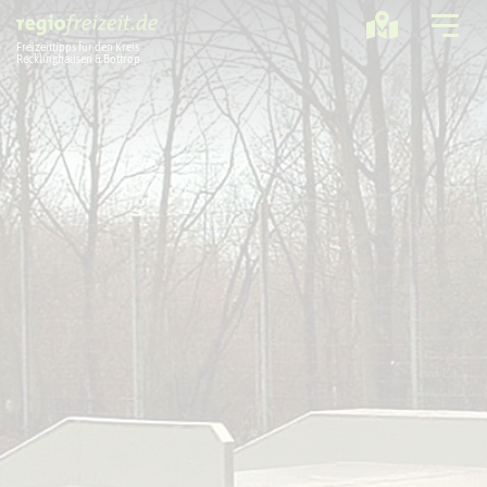
Freizeittipps für den Kreis
Recklinghausen & Bottrop
Ausflugstipps
Sport + Bewegung
Aktuelles
Freizeitregion