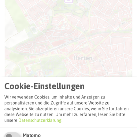
Leaflet
|
©
OpenStreetMap
contributors |
weitere Lizenzen
Cookie-Einstellungen
Adresse:
Wir verwenden Cookies, um Inhalte und Anzeigen zu
SkateparkBackum
personalisieren und die Zugriffe auf unsere Website zu
analysieren. Sie akzeptieren unsere Cookies, wenn Sie fortfahren
Über den Knöchel / Teichstraße
diese Webseite zu nutzen.
Um mehr zu erfahren, lesen Sie bitte
45699 Herten
unsere
Datenschutzerklärung
.
Webseite
Matomo