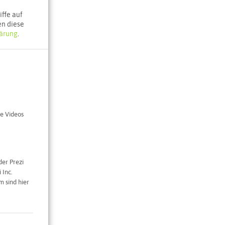
cherlebeck
ffe auf
en diese
ärung
.
e Karte
e Videos
der Prezi
 Inc.
 sind hier