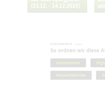
(13.12. - 14.12.2025)
un
SCHLAGWORTE
So ordnen wir diese At
Gastronomie
High
Naturerlebnisse
S