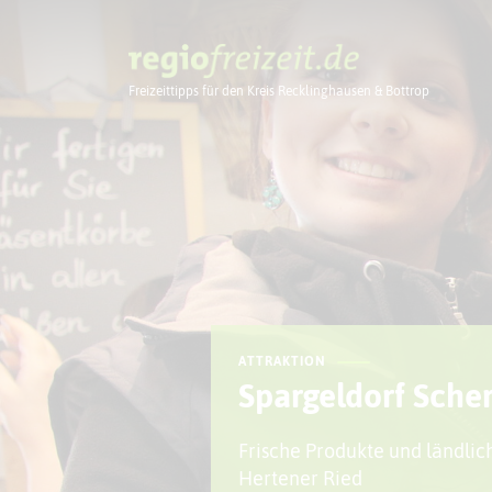
Freizeittipps für den Kreis Recklinghausen & Bottrop
Ausflugstipps
ATTRAKTION
Spargeldorf Sche
Frische Produkte und ländlich
Hertener Ried