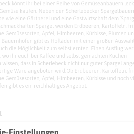
ebeck könnt ihr bei einer Reihe von Gemüseanbauern leck
 Gemüse kaufen. Neben den Scherlebecker Spargelbauer
e wie eine Gärtnerei und eine Gastwirtschaft dem `Sparg
chmackhaften Spargel werden Erdbeeren, Kartoffeln, fri
ne Gemüsesorten, Äpfel, Himbeeren, Kürbisse, Blumen u
 Bauernhöfen gibt es Hofläden mit einer großen Auswah
uch die Möglichkeit zum selbst ernten. Einen Ausflug wert
s, wo ihr euch bei Kaffee und selbst gemachten Kuchen
wissen, dass in Scherlebeck nicht nur guter Spargel ang
tige Ware angeboten wird.Ob Erdbeeren, Kartoffeln, fri
e Gemüsesorten, Äpfel, Himbeeren, Kürbisse und noch vi
en gibt es ein reichhaltiges Angebot.
l
Adresse:
e-Einstellungen