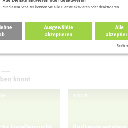
Alle Dienste aktivieren oder deaktivieren
Leaflet
|
©
OpenStreetMap
contributors |
weitere Lizenzen
Mit diesem Schalter können Sie alle Dienste aktivieren oder deaktivieren.
l:
 lehne
Ausgewählte
Alle
ab
akzeptieren
akzeptie
Autoroute finden
Realisie
eben könnt
TEN
HERTEN
cks Forellenzucht
Radservicestation