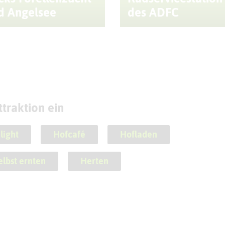
d Angelsee
des ADFC
traktion ein
light
Hofcafé
Hofladen
elbst ernten
Herten