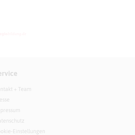
ervice
ntakt + Team
esse
mpressum
tenschutz
okie-Einstellungen