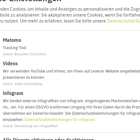
Spargeldorf S
den Cookies, um Inhalte und Anzeigen zu personalisieren und die Zugri
Riedstraße
site zu analysieren. Sie akzeptieren unsere Cookies, wenn Sie fortfahr
45701 Herten
zu nutzen.
Um mehr zu erfahren, lesen Sie bitte unsere
Datenschutzerkl
Webseite
Matomo
Tracking Tool
Zweck
:
Besucher-Statistiken
Interaktiv
Videos
Wir verwenden YouTube und Vimeo, um Ihnen auf unserer Website eingebettet
präsentieren zu können.
Zweck
:
Video-Darstellung
Infogram
Wir binden externe Infografiken von Infogram, eingetragenes Markenzeichen 
Inc., ein. Für einen DSGVO konformen Umgang mit Ihren Daten durch die Prezi
übernehmen wir keinerlei Gewähr. Die Datenschutzbestimmungen für Infogram
einzusehen:
Datenschutzbestimmungen für Infogram
Zweck
:
Darstellung von Infografiken