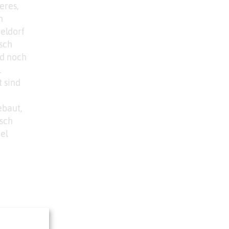
eres,
n
eldorf
sch
nd noch
l
 sind
ebaut,
sch
el