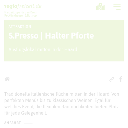
Freizeittipps für den Kreis
Recklinghausen & Bottrop
ATTRAKTION
Ausflugstipps
S.Presso | Halter Pforte
Sport + Bewegung
Ausflugslokal mitten in der Haard
Aktuelles
Freizeitregion
Traditionelle italienische Küche mitten in der Haard. Von
perfekten Menüs bis zu klassischen Weinen. Egal für
welches Event, die flexiblen Räumlichkeiten bieten Platz
für jede Gelegenheit.
ANFAHRT