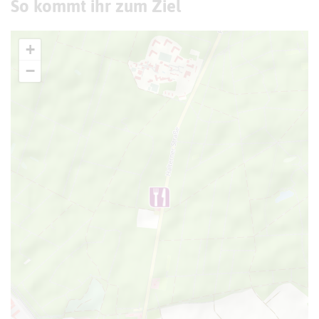
So kommt ihr zum Ziel
+
−