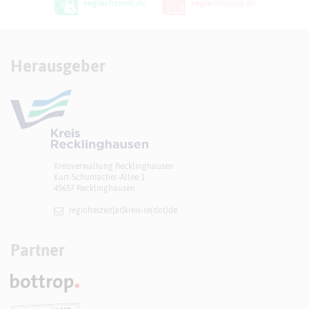
Herausgeber
Kreisverwaltung Recklinghausen
Kurt-Schumacher-Allee 1
45657 Recklinghausen
regiofreizeit[at]​kreis-re(dot)de
Partner