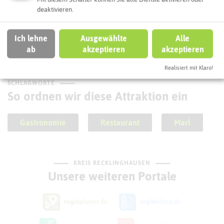
Wanderparkplatz Forsthaus
deaktivieren.
Haidberg (58)
Ich lehne
Ausgewählte
Alle
ab
akzeptieren
akzeptieren
Realisiert mit Klaro!
SCHLAGWORTE
So ordnen wir diese Attraktion ein
Gastronomie
Restaurant
Marl
KREIS RECKLINGHAUSEN
Unsere weiteren Portale