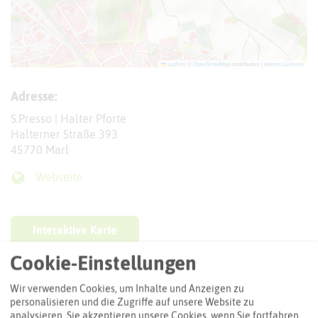
Leaflet
|
©
OpenStreetMap
contributors |
weitere Lizenzen
Adresse:
S.Presso | Halter Pforte
Halterner Straße 393
45770 Marl
Webseite
Interaktive Karte
Cookie-Einstellungen
Routenplanung zum Ziel:
Wir verwenden Cookies, um Inhalte und Anzeigen zu
personalisieren und die Zugriffe auf unsere Website zu
analysieren. Sie akzeptieren unsere Cookies, wenn Sie fortfahren
ÖPNV-Route finden