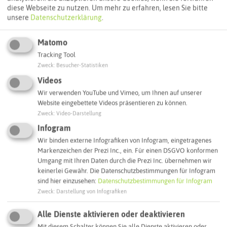
diese Webseite zu nutzen.
Um mehr zu erfahren, lesen Sie bitte
unsere
Datenschutzerklärung
.
Autoroute finden
Matomo
Tracking Tool
Zweck
:
Besucher-Statistiken
ATTRAKTIONEN IN DER UMGEBUNG
Videos
Was ihr hier noch erleben könnt
Wir verwenden YouTube und Vimeo, um Ihnen auf unserer
Website eingebettete Videos präsentieren zu können.
Zweck
:
Video-Darstellung
MARL
Infogram
Wir binden externe Infografiken von Infogram, eingetragenes
Markenzeichen der Prezi Inc., ein. Für einen DSGVO konformen
Umgang mit Ihren Daten durch die Prezi Inc. übernehmen wir
keinerlei Gewähr. Die Datenschutzbestimmungen für Infogram
sind hier einzusehen:
Datenschutzbestimmungen für Infogram
Zweck
:
Darstellung von Infografiken
Alle Dienste aktivieren oder deaktivieren
Mit diesem Schalter können Sie alle Dienste aktivieren oder