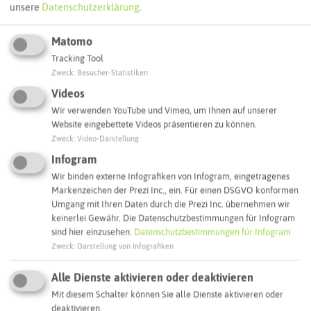
unsere
Datenschutzerklärung
.
Interaktive Karte
Matomo
Routenplanung zum Ziel:
Tracking Tool
Zweck
:
Besucher-Statistiken
Videos
ÖPNV-Route finden
Wir verwenden YouTube und Vimeo, um Ihnen auf unserer
Website eingebettete Videos präsentieren zu können.
Zweck
:
Video-Darstellung
Autoroute finden
Infogram
Wir binden externe Infografiken von Infogram, eingetragenes
Markenzeichen der Prezi Inc., ein. Für einen DSGVO konformen
ATTRAKTIONEN IN DER UMGEBUNG
Umgang mit Ihren Daten durch die Prezi Inc. übernehmen wir
Was ihr hier noch erleben könnt
keinerlei Gewähr. Die Datenschutzbestimmungen für Infogram
sind hier einzusehen:
Datenschutzbestimmungen für Infogram
Zweck
:
Darstellung von Infografiken
RECKLINGHAUSEN
Alle Dienste aktivieren oder deaktivieren
Mit diesem Schalter können Sie alle Dienste aktivieren oder
deaktivieren.