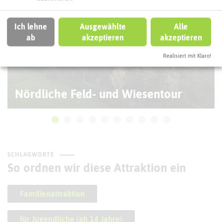
Ich lehne
Ausgewählte
Alle
ab
akzeptieren
akzeptieren
Realisiert mit Klaro!
Nördliche Feld- und Wiesentour
SCHLAGWORTE
So ordnen wir diese Attraktion ein
Familienattraktion
für Jugendliche (ab 14 Jahre)