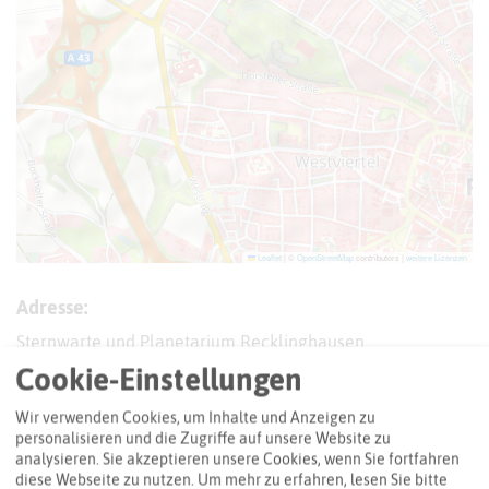
Leaflet
|
©
OpenStreetMap
contributors |
weitere Lizenzen
Adresse:
Sternwarte und Planetarium Recklinghausen
Stadtgarten 6
Cookie-Einstellungen
45657 Recklinghausen
Wir verwenden Cookies, um Inhalte und Anzeigen zu
Webseite
personalisieren und die Zugriffe auf unsere Website zu
analysieren. Sie akzeptieren unsere Cookies, wenn Sie fortfahren
diese Webseite zu nutzen.
Um mehr zu erfahren, lesen Sie bitte