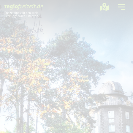
Freizeittipps für den Kreis
Recklinghausen & Bottrop
Ausflugstipps
Sport + Bewegung
Aktuelles
Freizeitregion