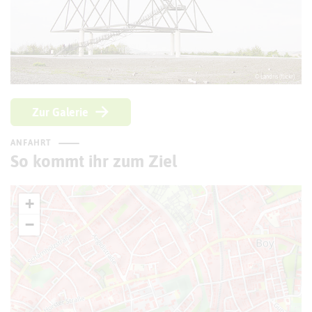
© Landris (flickr)
Zur Galerie
ANFAHRT
So kommt ihr zum Ziel
+
−