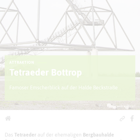
ATTRAKTION
Tetraeder Bottrop
Famoser Emscherblick auf der Halde Beckstraße
© Landris (flickr)
Das
Tetraeder
auf der ehemaligen
Bergbauhalde