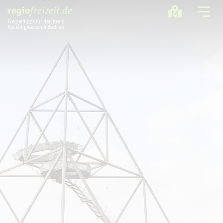
Freizeittipps für den Kreis
Recklinghausen & Bottrop
Ausflugstipps
Sport + Bewegung
Aktuelles
Freizeitregion