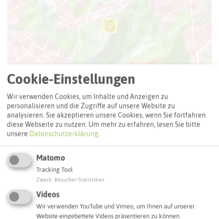
Cookie-Einstellungen
Wir verwenden Cookies, um Inhalte und Anzeigen zu
personalisieren und die Zugriffe auf unsere Website zu
analysieren. Sie akzeptieren unsere Cookies, wenn Sie fortfahren
diese Webseite zu nutzen.
Um mehr zu erfahren, lesen Sie bitte
unsere
Datenschutzerklärung
.
Leaflet
|
©
OpenStreetMap
contributors |
weitere Lizenzen
Matomo
Tracking Tool
Adresse:
Zweck
:
Besucher-Statistiken
Tetraeder Bottrop
Videos
Beckstraße
Wir verwenden YouTube und Vimeo, um Ihnen auf unserer
46238 Bottrop
Website eingebettete Videos präsentieren zu können.