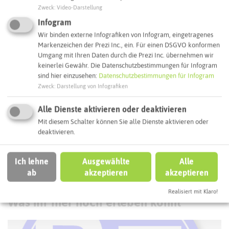
Zweck
:
Video-Darstellung
Webseite
Infogram
Wir binden externe Infografiken von Infogram, eingetragenes
Markenzeichen der Prezi Inc., ein. Für einen DSGVO konformen
Interaktive Karte
Umgang mit Ihren Daten durch die Prezi Inc. übernehmen wir
keinerlei Gewähr. Die Datenschutzbestimmungen für Infogram
sind hier einzusehen:
Datenschutzbestimmungen für Infogram
Routenplanung zum Ziel:
Zweck
:
Darstellung von Infografiken
Alle Dienste aktivieren oder deaktivieren
ÖPNV-Route finden
Mit diesem Schalter können Sie alle Dienste aktivieren oder
deaktivieren.
Autoroute finden
Ich lehne
Ausgewählte
Alle
ab
akzeptieren
akzeptieren
ATTRAKTIONEN IN DER UMGEBUNG
Realisiert mit Klaro!
Was ihr hier noch erleben könnt