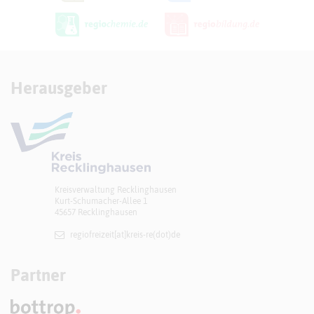
Herausgeber
Kreisverwaltung Recklinghausen
Kurt-Schumacher-Allee 1
45657 Recklinghausen
regiofreizeit[at]​kreis-re(dot)de
Partner