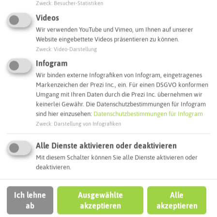
Zweck
:
Besucher-Statistiken
Videos
Routenplanung zum Ziel:
Wir verwenden YouTube und Vimeo, um Ihnen auf unserer
Website eingebettete Videos präsentieren zu können.
ÖPNV-Route finden
Zweck
:
Video-Darstellung
Infogram
Wir binden externe Infografiken von Infogram, eingetragenes
Autoroute finden
Markenzeichen der Prezi Inc., ein. Für einen DSGVO konformen
Umgang mit Ihren Daten durch die Prezi Inc. übernehmen wir
keinerlei Gewähr. Die Datenschutzbestimmungen für Infogram
sind hier einzusehen:
Datenschutzbestimmungen für Infogram
ATTRAKTIONEN IN DER UMGEBUNG
Zweck
:
Darstellung von Infografiken
Was ihr hier noch erleben könnt
Alle Dienste aktivieren oder deaktivieren
Mit diesem Schalter können Sie alle Dienste aktivieren oder
RECKLINGHAUSEN
deaktivieren.
Ich lehne
Ausgewählte
Alle
ab
akzeptieren
akzeptieren