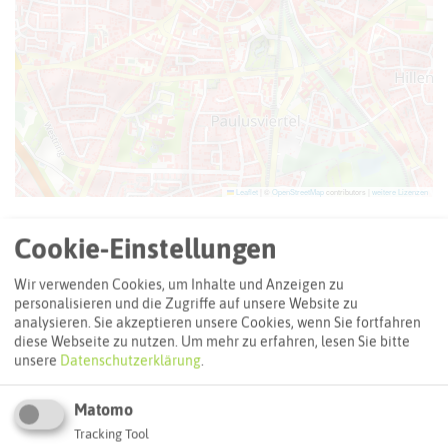
Leaflet
|
©
OpenStreetMap
contributors |
weitere Lizenzen
Adresse:
Cookie-Einstellungen
The Tasting Room Recklinghausen - Shop & Bar
Wir verwenden Cookies, um Inhalte und Anzeigen zu
Münsterstraße 13
personalisieren und die Zugriffe auf unsere Website zu
45657 Recklinghausen
analysieren. Sie akzeptieren unsere Cookies, wenn Sie fortfahren
diese Webseite zu nutzen.
Um mehr zu erfahren, lesen Sie bitte
Webseite
unsere
Datenschutzerklärung
.
Matomo
Interaktive Karte
Tracking Tool