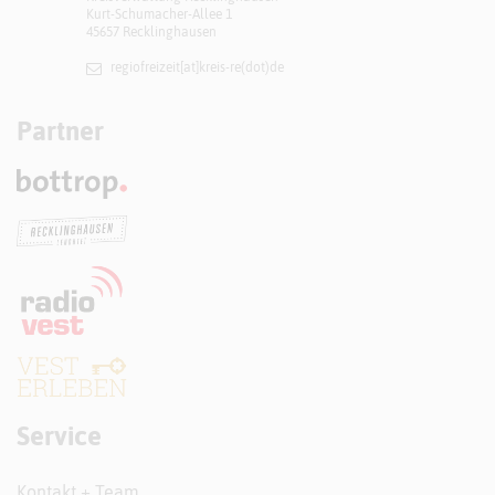
Kurt-Schumacher-Allee 1
45657 Recklinghausen
regiofreizeit[at]​kreis-re(dot)de
Partner
Service
Kontakt + Team