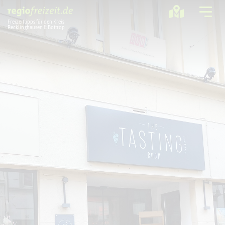
Freizeittipps für den Kreis
Recklinghausen & Bottrop
Ausflugstipps
Sport + Bewegung
Aktuelles
Freizeitregion