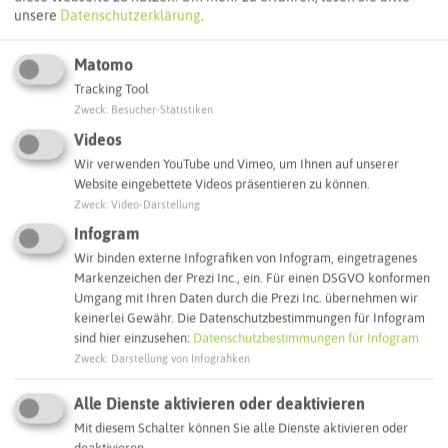
unsere
Datenschutzerklärung
.
Autoroute finden
Matomo
Tracking Tool
ATTRAKTIONEN IN DER UMGEBUNG
Zweck
:
Besucher-Statistiken
Was ihr hier noch erleben könnt
Videos
Wir verwenden YouTube und Vimeo, um Ihnen auf unserer
Website eingebettete Videos präsentieren zu können.
DORSTEN
Zweck
:
Video-Darstellung
Infogram
Wir binden externe Infografiken von Infogram, eingetragenes
Markenzeichen der Prezi Inc., ein. Für einen DSGVO konformen
Umgang mit Ihren Daten durch die Prezi Inc. übernehmen wir
keinerlei Gewähr. Die Datenschutzbestimmungen für Infogram
sind hier einzusehen:
Datenschutzbestimmungen für Infogram
Zweck
:
Darstellung von Infografiken
Alle Dienste aktivieren oder deaktivieren
Mit diesem Schalter können Sie alle Dienste aktivieren oder