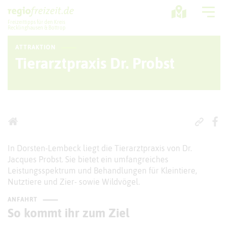
Freizeittipps für den Kreis
Recklinghausen & Bottrop
ATTRAKTION
Ausflugstipps
Tierarztpraxis Dr. Probst
Sport + Bewegung
Aktuelles
Freizeitregion
In Dorsten-Lembeck liegt die Tierarztpraxis von Dr.
Jacques Probst. Sie bietet ein umfangreiches
Leistungsspektrum und Behandlungen für Kleintiere,
Nutztiere und Zier- sowie Wildvögel.
ANFAHRT
So kommt ihr zum Ziel