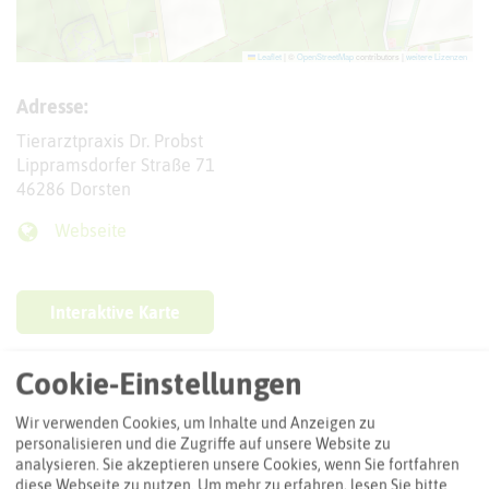
Leaflet
|
©
OpenStreetMap
contributors |
weitere Lizenzen
Adresse:
Tierarztpraxis Dr. Probst
Lippramsdorfer Straße 71
46286 Dorsten
Webseite
Interaktive Karte
Cookie-Einstellungen
Routenplanung zum Ziel:
Wir verwenden Cookies, um Inhalte und Anzeigen zu
personalisieren und die Zugriffe auf unsere Website zu
ÖPNV-Route finden
analysieren. Sie akzeptieren unsere Cookies, wenn Sie fortfahren
diese Webseite zu nutzen.
Um mehr zu erfahren, lesen Sie bitte