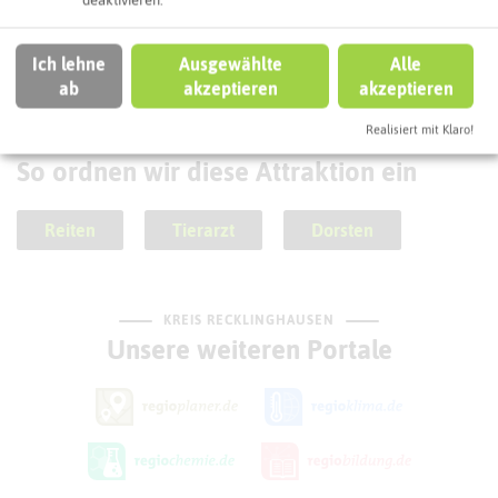
Stolperstein Selma Lebenstein
deaktivieren.
Ich lehne
Ausgewählte
Alle
ab
akzeptieren
akzeptieren
Realisiert mit Klaro!
SCHLAGWORTE
So ordnen wir diese Attraktion ein
Reiten
Tierarzt
Dorsten
KREIS RECKLINGHAUSEN
Unsere weiteren Portale