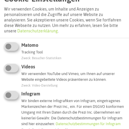
Wir verwenden Cookies, um Inhalte und Anzeigen zu
personalisieren und die Zugriffe auf unsere Website zu
analysieren. Sie akzeptieren unsere Cookies, wenn Sie fortfahren
diese Webseite zu nutzen.
Um mehr zu erfahren, lesen Sie bitte
unsere
Datenschutzerklärung
.
Matomo
Tracking Tool
Zweck
:
Besucher-Statistiken
Leaflet
|
©
OpenStreetMap
contributors |
weitere Lizenzen
Videos
Wir verwenden YouTube und Vimeo, um Ihnen auf unserer
Adresse:
Website eingebettete Videos präsentieren zu können.
Zweck
:
Video-Darstellung
Treibsand
Zum Vogelsberg
Infogram
45721 Haltern am See
Wir binden externe Infografiken von Infogram, eingetragenes
Markenzeichen der Prezi Inc., ein. Für einen DSGVO konformen
Webseite
Umgang mit Ihren Daten durch die Prezi Inc. übernehmen wir
keinerlei Gewähr. Die Datenschutzbestimmungen für Infogram
sind hier einzusehen:
Datenschutzbestimmungen für Infogram