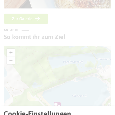
© RitaE (pixabay)
Zur Galerie
ANFAHRT
So kommt ihr zum Ziel
+
−
Cookie-Einstellungen