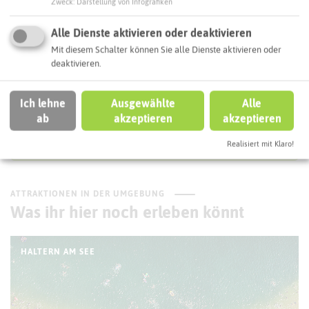
Zweck
:
Darstellung von Infografiken
Interaktive Karte
Alle Dienste aktivieren oder deaktivieren
Routenplanung zum Ziel:
Mit diesem Schalter können Sie alle Dienste aktivieren oder
deaktivieren.
ÖPNV-Route finden
Ich lehne
Ausgewählte
Alle
ab
akzeptieren
akzeptieren
Autoroute finden
Realisiert mit Klaro!
ATTRAKTIONEN IN DER UMGEBUNG
Was ihr hier noch erleben könnt
HALTERN AM SEE