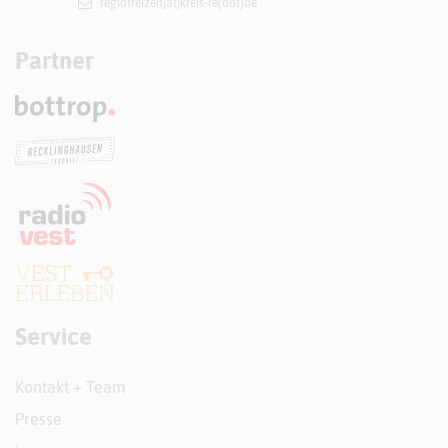
regiofreizeit[at]​kreis-re(dot)de
Partner
Service
Kontakt + Team
Presse