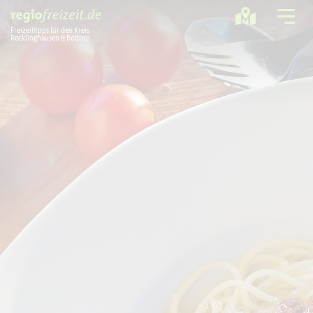
Freizeittipps für den Kreis
Recklinghausen & Bottrop
Ausflugstipps
Sport + Bewegung
Aktuelles
Freizeitregion