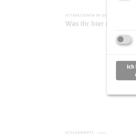
ATTRAKTIONEN IN DER UMGEBUNG
Was ihr hier noch erl
CAS
Ich
De
(C
SCHLAGWORTE