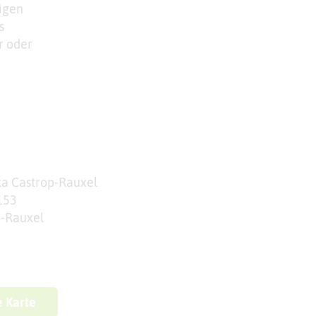
igen
s
r oder
a Castrop-Rauxel
153
p-Rauxel
e Karte