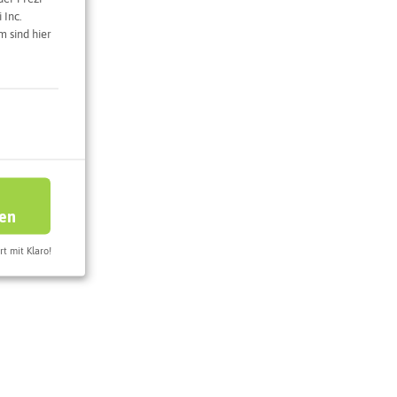
 Inc.
 sind hier
ren
)
rt mit Klaro!