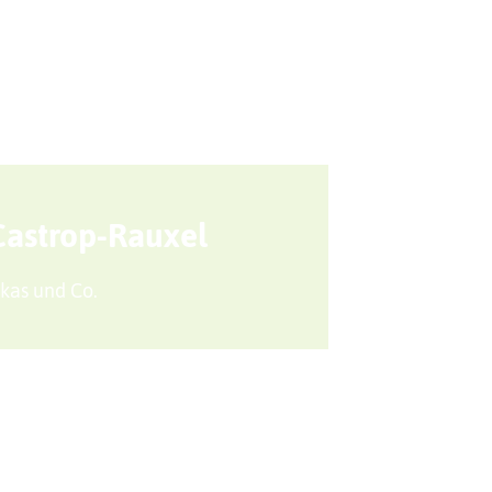
Sport + Bewegung
Aktuelles
Castrop-Rauxel
kas und Co.