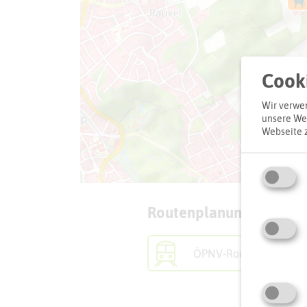
Cooki
Wir verwen
unsere Web
Webseite 
Routenplanung zum Zie
ÖPNV-Route finden