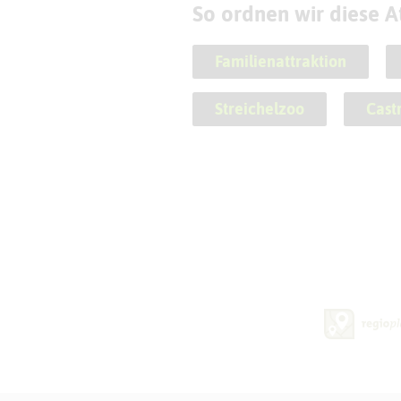
So ordnen wir diese At
Familienattraktion
Streichelzoo
Cast