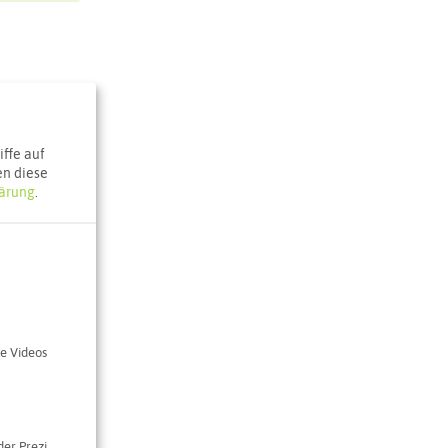
ffe auf
en diese
ärung
.
e Videos
der Prezi