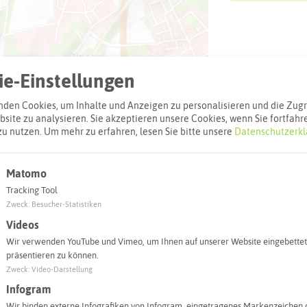
e-Einstellungen
den Cookies, um Inhalte und Anzeigen zu personalisieren und die Zugri
site zu analysieren. Sie akzeptieren unsere Cookies, wenn Sie fortfahr
zu nutzen.
Um mehr zu erfahren, lesen Sie bitte unsere
Datenschutzerkl
Matomo
Leaflet
|
©
OpenStreetMap
contributors |
weitere Lizenzen
Tracking Tool
Zweck
:
Besucher-Statistiken
l:
Videos
Wir verwenden YouTube und Vimeo, um Ihnen auf unserer Website eingebettet
Autoroute finden
präsentieren zu können.
Zweck
:
Video-Darstellung
Infogram
Wir binden externe Infografiken von Infogram, eingetragenes Markenzeichen 