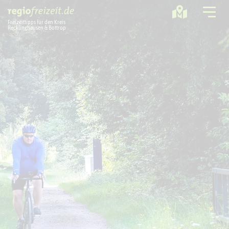
Freizeittipps für den Kreis
Recklinghausen & Bottrop
Ausflugstipps
Sport + Bewegung
Aktuelles
Freizeitregion