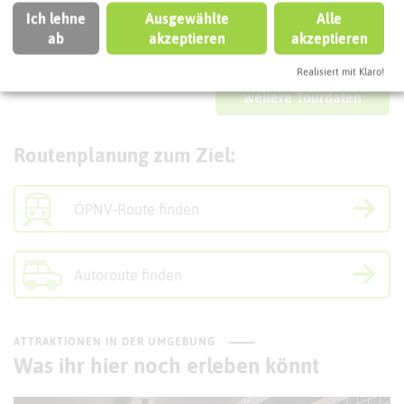
(Startpunkt)
Bergauf:
130 m
Ich lehne
Ausgewählte
Alle
45731 Waltrop
Bergab:
130 m
ab
akzeptieren
akzeptieren
Fähre:
KEINE
Interaktive Karte
Realisiert mit Klaro!
weitere Tourdaten
Routenplanung zum Ziel:
ÖPNV-Route finden
Autoroute finden
ATTRAKTIONEN IN DER UMGEBUNG
Was ihr hier noch erleben könnt