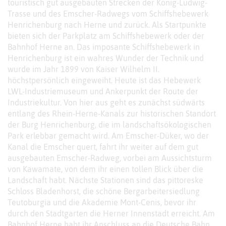
touristisch gut ausgebauten Strecken der König-Ludwig-
Trasse und des Emscher-Radwegs vom Schiffshebewerk
Henrichenburg nach Herne und zurück. Als Startpunkte
bieten sich der Parkplatz am Schiffshebewerk oder der
Bahnhof Herne an. Das imposante Schiffshebewerk in
Henrichenburg ist ein wahres Wunder der Technik und
wurde im Jahr 1899 von Kaiser Wilhelm II.
höchstpersönlich eingeweiht. Heute ist das Hebewerk
LWL-Industriemuseum und Ankerpunkt der Route der
Industriekultur. Von hier aus geht es zunächst südwärts
entlang des Rhein-Herne-Kanals zur historischen Standort
der Burg Henrichenburg, die im landschaftsökologischen
Park erlebbar gemacht wird. Am Emscher-Düker, wo der
Kanal die Emscher quert, fahrt ihr weiter auf dem gut
ausgebauten Emscher-Radweg, vorbei am Aussichtsturm
von Kawamate, von dem ihr einen tollen Blick über die
Landschaft habt. Nächste Stationen sind das pittoreske
Schloss Bladenhorst, die schöne Bergarbeitersiedlung
Teutoburgia und die Akademie Mont-Cenis, bevor ihr
durch den Stadtgarten die Herner Innenstadt erreicht. Am
Bahnhof Herne habt ihr Anschluss an die Deutsche Bahn.