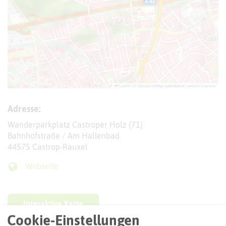
Leaflet
|
©
OpenStreetMap
contributors |
weitere Lizenzen
Adresse:
Wanderparkplatz Castroper Holz (71)
Bahnhofstraße / Am Hallenbad
44575 Castrop-Rauxel
Webseite
Interaktive Karte
Cookie-Einstellungen