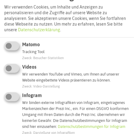
Routenplanung zum Ziel:
Wir verwenden Cookies, um Inhalte und Anzeigen zu
personalisieren und die Zugriffe auf unsere Website zu
analysieren. Sie akzeptieren unsere Cookies, wenn Sie fortfahren
ÖPNV-Route finden
diese Webseite zu nutzen.
Um mehr zu erfahren, lesen Sie bitte
unsere
Datenschutzerklärung
.
Matomo
Autoroute finden
Tracking Tool
Zweck
:
Besucher-Statistiken
Videos
ATTRAKTIONEN IN DER UMGEBUNG
Was ihr hier noch erleben könnt
Wir verwenden YouTube und Vimeo, um Ihnen auf unserer
Website eingebettete Videos präsentieren zu können.
Zweck
:
Video-Darstellung
CASTROP-RAUXEL
Infogram
Wir binden externe Infografiken von Infogram, eingetragenes
Markenzeichen der Prezi Inc., ein. Für einen DSGVO konformen
Umgang mit Ihren Daten durch die Prezi Inc. übernehmen wir
keinerlei Gewähr. Die Datenschutzbestimmungen für Infogram
sind hier einzusehen:
Datenschutzbestimmungen für Infogram
Zweck
:
Darstellung von Infografiken