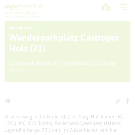
Freizeittipps für den Kreis
Recklinghausen & Bottrop
ATTRAKTION
Ausflugstipps
Wanderparkplatz Castroper
Sport + Bewegung
Holz (71)
Aktuelles
Startet eure Wandertour am Rathaus von Castrop-
Rauxel
Freizeitregion
Streckenweg in der Nähe: XE (Duisburg, Hbf. Kamen, Bf.,
129,0 km), X10 (Herne, Revierpark Gysenberg Haltern,
Jugendherberge, 39,3 km). Im Wesentlichen sind hier