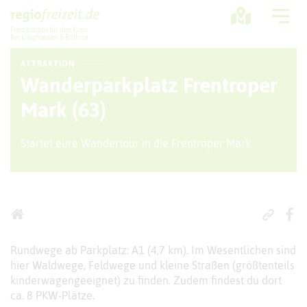
Freizeittipps für den Kreis
Recklinghausen & Bottrop
ATTRAKTION
Ausflugstipps
Wanderparkplatz Frentroper
Sport + Bewegung
Mark (63)
Aktuelles
Startet eure Wandertour in die Frentroper Mark
Freizeitregion
Rundwege ab Parkplatz: A1 (4,7 km). Im Wesentlichen sind
hier Waldwege, Feldwege und kleine Straßen (größtenteils
kinderwagengeeignet) zu finden. Zudem findest du dort
ca. 8 PKW-Plätze.