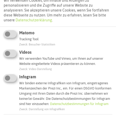
Wir verwenden Cookies, um Inhalte und Anzeigen zu
personalisieren und die Zugriffe auf unsere Website zu
ÖPNV-Route finden
analysieren. Sie akzeptieren unsere Cookies, wenn Sie fortfahren
diese Webseite zu nutzen.
Um mehr zu erfahren, lesen Sie bitte
unsere
Datenschutzerklärung
.
Autoroute finden
Matomo
Tracking Tool
Zweck
:
Besucher-Statistiken
ATTRAKTIONEN IN DER UMGEBUNG
Videos
Was ihr hier noch erleben könnt
Wir verwenden YouTube und Vimeo, um Ihnen auf unserer
Website eingebettete Videos präsentieren zu können.
MARL
Zweck
:
Video-Darstellung
Infogram
Wir binden externe Infografiken von Infogram, eingetragenes
Markenzeichen der Prezi Inc., ein. Für einen DSGVO konformen
Umgang mit Ihren Daten durch die Prezi Inc. übernehmen wir
keinerlei Gewähr. Die Datenschutzbestimmungen für Infogram
sind hier einzusehen:
Datenschutzbestimmungen für Infogram
Zweck
:
Darstellung von Infografiken