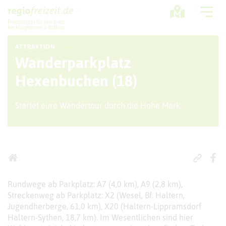
Freizeittipps für den Kreis
Recklinghausen & Bottrop
ATTRAKTION
Ausflugstipps
Wanderparkplatz
Sport + Bewegung
Hexenbuchen (18)
Aktuelles
Startet eure Wandertour durch die Hohe Mark
Freizeitregion
Rundwege ab Parkplatz: A7 (4,0 km), A9 (2,8 km),
Streckenweg ab Parkplatz: X2 (Wesel, Bf. Haltern,
Jugendherberge, 61,0 km), X20 (Haltern-Lippramsdorf
Haltern-Sythen, 18,7 km). Im Wesentlichen sind hier