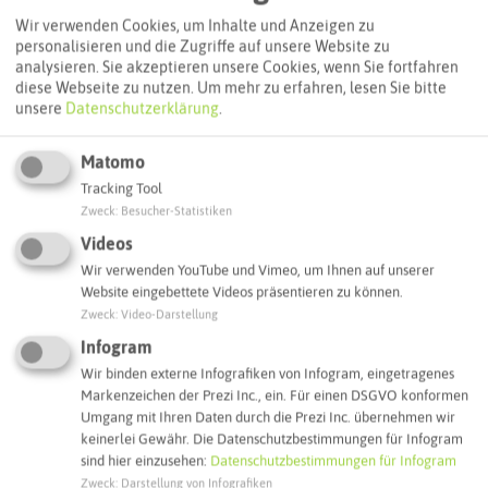
Routenplanung zum Ziel:
Wir verwenden Cookies, um Inhalte und Anzeigen zu
personalisieren und die Zugriffe auf unsere Website zu
analysieren. Sie akzeptieren unsere Cookies, wenn Sie fortfahren
ÖPNV-Route finden
diese Webseite zu nutzen.
Um mehr zu erfahren, lesen Sie bitte
unsere
Datenschutzerklärung
.
Matomo
Autoroute finden
Tracking Tool
Zweck
:
Besucher-Statistiken
Videos
ATTRAKTIONEN IN DER UMGEBUNG
Was ihr hier noch erleben könnt
Wir verwenden YouTube und Vimeo, um Ihnen auf unserer
Website eingebettete Videos präsentieren zu können.
Zweck
:
Video-Darstellung
HALTERN AM SEE
Infogram
Wir binden externe Infografiken von Infogram, eingetragenes
Markenzeichen der Prezi Inc., ein. Für einen DSGVO konformen
Umgang mit Ihren Daten durch die Prezi Inc. übernehmen wir
keinerlei Gewähr. Die Datenschutzbestimmungen für Infogram
sind hier einzusehen:
Datenschutzbestimmungen für Infogram
Zweck
:
Darstellung von Infografiken