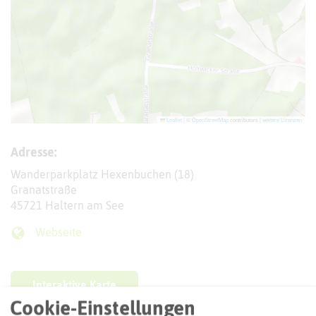
Leaflet
|
©
OpenStreetMap
contributors |
weitere Lizenzen
Adresse:
Wanderparkplatz Hexenbuchen (18)
Granatstraße
45721 Haltern am See
Webseite
Interaktive Karte
Cookie-Einstellungen