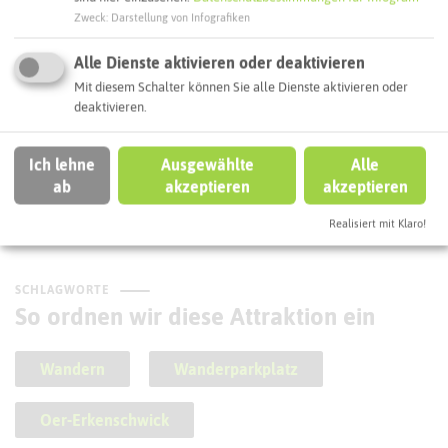
Zweck
:
Darstellung von Infografiken
Alle Dienste aktivieren oder deaktivieren
Mit diesem Schalter können Sie alle Dienste aktivieren oder
deaktivieren.
Natürlich Stimberg - Großer
Rundweg
Ich lehne
Ausgewählte
Alle
ab
akzeptieren
akzeptieren
Realisiert mit Klaro!
SCHLAGWORTE
So ordnen wir diese Attraktion ein
Wandern
Wanderparkplatz
Oer-Erkenschwick