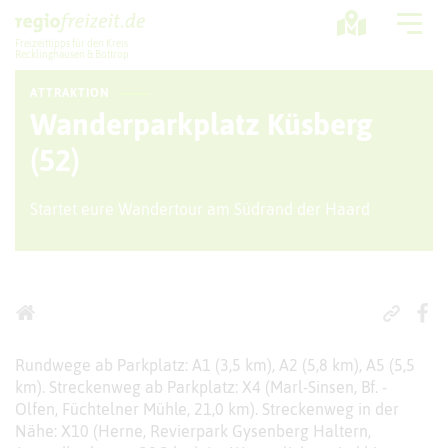
Freizeittipps für den Kreis
Recklinghausen & Bottrop
ATTRAKTION
Ausflugstipps
Wanderparkplatz Küsberg
Sport + Bewegung
(52)
Aktuelles
Startet eure Wandertour am Südrand der Haard
Freizeitregion
Rundwege ab Parkplatz: A1 (3,5 km), A2 (5,8 km), A5 (5,5
km). Streckenweg ab Parkplatz: X4 (Marl-Sinsen, Bf. -
Olfen, Füchtelner Mühle, 21,0 km). Streckenweg in der
Nähe: X10 (Herne, Revierpark Gysenberg Haltern,