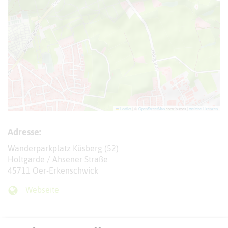
Leaflet
|
©
OpenStreetMap
contributors |
weitere Lizenzen
Adresse:
Wanderparkplatz Küsberg (52)
Holtgarde / Ahsener Straße
45711 Oer-Erkenschwick
Webseite
Interaktive Karte