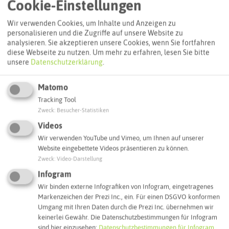
Cookie-Einstellungen
Wir verwenden Cookies, um Inhalte und Anzeigen zu
Routenplanung zum Ziel:
personalisieren und die Zugriffe auf unsere Website zu
analysieren. Sie akzeptieren unsere Cookies, wenn Sie fortfahren
diese Webseite zu nutzen.
Um mehr zu erfahren, lesen Sie bitte
unsere
Datenschutzerklärung
.
ÖPNV-Route finden
Matomo
Autoroute finden
Tracking Tool
Zweck
:
Besucher-Statistiken
Videos
Wir verwenden YouTube und Vimeo, um Ihnen auf unserer
ATTRAKTIONEN IN DER UMGEBUNG
Website eingebettete Videos präsentieren zu können.
Was ihr hier noch erleben könnt
Zweck
:
Video-Darstellung
Infogram
OER-ERKENSCHWICK
Wir binden externe Infografiken von Infogram, eingetragenes
Markenzeichen der Prezi Inc., ein. Für einen DSGVO konformen
Umgang mit Ihren Daten durch die Prezi Inc. übernehmen wir
keinerlei Gewähr. Die Datenschutzbestimmungen für Infogram
sind hier einzusehen:
Datenschutzbestimmungen für Infogram