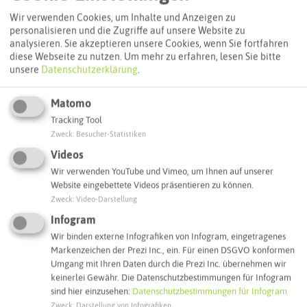
Wir verwenden Cookies, um Inhalte und Anzeigen zu
personalisieren und die Zugriffe auf unsere Website zu
Routenplanung zum Ziel:
analysieren. Sie akzeptieren unsere Cookies, wenn Sie fortfahren
diese Webseite zu nutzen.
Um mehr zu erfahren, lesen Sie bitte
unsere
Datenschutzerklärung
.
ÖPNV-Route finden
Matomo
Tracking Tool
Autoroute finden
Zweck
:
Besucher-Statistiken
Videos
Wir verwenden YouTube und Vimeo, um Ihnen auf unserer
Website eingebettete Videos präsentieren zu können.
ATTRAKTIONEN IN DER UMGEBUNG
Was ihr hier noch erleben könnt
Zweck
:
Video-Darstellung
Infogram
Wir binden externe Infografiken von Infogram, eingetragenes
DATTELN
Markenzeichen der Prezi Inc., ein. Für einen DSGVO konformen
Umgang mit Ihren Daten durch die Prezi Inc. übernehmen wir
keinerlei Gewähr. Die Datenschutzbestimmungen für Infogram
sind hier einzusehen:
Datenschutzbestimmungen für Infogram
Zweck
:
Darstellung von Infografiken