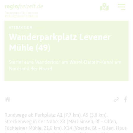
Freizeittipps für den Kreis
Recklinghausen & Bottrop
ATTRAKTION
Ausflugstipps
Wanderparkplatz Levener
Sport + Bewegung
Mühle (49)
Aktuelles
Startet eure Wandertour am Wesel-Datteln-Kanal am
Nordrand der Haard
Freizeitregion
Rundwege ab Parkplatz: A1 (7,7 km), A5 (3,8 km),
Streckenweg in der Nähe: X4 (Marl-Sinsen, Bf – Olfen,
Füchtelner Mühle, 21,0 km), X14 (Voerde, Bf. – Olfen, Haus