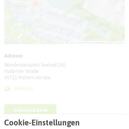
Leaflet
|
©
OpenStreetMap
contributors |
weitere Lizenzen
Adresse:
Wanderparkplatz Seebad (36)
Hullerner Straße
45721 Haltern am See
Webseite
Interaktive Karte
Cookie-Einstellungen
Routenplanung zum Ziel: