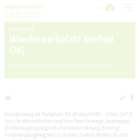
Freizeittipps für den Kreis
Recklinghausen & Bottrop
ATTRAKTION
Ausflugstipps
Wanderparkplatz Seebad
Sport + Bewegung
(36)
Aktuelles
Startet eure Wandertour am Halterner Stausee
Freizeitregion
Streckenweg ab Parkplatz: X1 (Arnheim/NL - Olfen, 147,0
km). Im Wesentlichen sind hier Seeuferwege, Auenwege
(kinderwagengeeignet) und Steveruferweg (bedingt
kinderwagengeeignet) zu finden. Zudem findest du dort