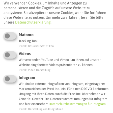
Wir verwenden Cookies, um Inhalte und Anzeigen zu
personalisieren und die Zugriffe auf unsere Website zu
analysieren. Sie akzeptieren unsere Cookies, wenn Sie fortfahren
ÖPNV-Route finden
diese Webseite zu nutzen.
Um mehr zu erfahren, lesen Sie bitte
unsere
Datenschutzerklärung
.
Autoroute finden
Matomo
Tracking Tool
Zweck
:
Besucher-Statistiken
ATTRAKTIONEN IN DER UMGEBUNG
Videos
Was ihr hier noch erleben könnt
Wir verwenden YouTube und Vimeo, um Ihnen auf unserer
Website eingebettete Videos präsentieren zu können.
Zweck
:
Video-Darstellung
HALTERN AM SEE
Infogram
Wir binden externe Infografiken von Infogram, eingetragenes
Markenzeichen der Prezi Inc., ein. Für einen DSGVO konformen
Umgang mit Ihren Daten durch die Prezi Inc. übernehmen wir
keinerlei Gewähr. Die Datenschutzbestimmungen für Infogram
sind hier einzusehen:
Datenschutzbestimmungen für Infogram
Zweck
:
Darstellung von Infografiken