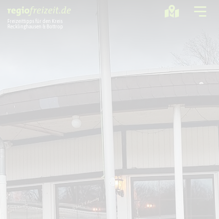
Freizeittipps für den Kreis
Recklinghausen & Bottrop
Ausflugstipps
Sport + Bewegung
Aktuelles
Freizeitregion