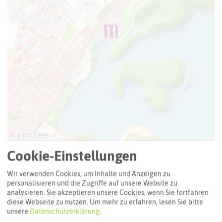
Cookie-Einstellungen
Leaflet
|
©
OpenStreetMap
contributors |
weitere Lizenzen
Wir verwenden Cookies, um Inhalte und Anzeigen zu
Adresse:
personalisieren und die Zugriffe auf unsere Website zu
analysieren. Sie akzeptieren unsere Cookies, wenn Sie fortfahren
Zur Kajüte
diese Webseite zu nutzen.
Um mehr zu erfahren, lesen Sie bitte
Strandallee 6
unsere
Datenschutzerklärung
.
45721 Haltern am See