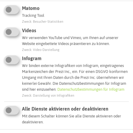
Matomo
Webseite
Tracking Tool
Zweck
:
Besucher-Statistiken
Videos
Interaktive Karte
Wir verwenden YouTube und Vimeo, um Ihnen auf unserer
Website eingebettete Videos präsentieren zu können.
Routenplanung zum Ziel:
Zweck
:
Video-Darstellung
Infogram
Wir binden externe Infografiken von Infogram, eingetragenes
ÖPNV-Route finden
Markenzeichen der Prezi Inc., ein. Für einen DSGVO konformen
Umgang mit Ihren Daten durch die Prezi Inc. übernehmen wir
keinerlei Gewähr. Die Datenschutzbestimmungen für Infogram
sind hier einzusehen:
Datenschutzbestimmungen für Infogram
Autoroute finden
Zweck
:
Darstellung von Infografiken
Alle Dienste aktivieren oder deaktivieren
ATTRAKTIONEN IN DER UMGEBUNG
Mit diesem Schalter können Sie alle Dienste aktivieren oder
Was ihr hier noch erleben könnt
deaktivieren.