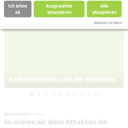
HALTERN AM SEE
Ich lehne
Ausgewählte
Alle
ab
akzeptieren
akzeptieren
Realisiert mit Klaro!
Radservicestation an der Stranallee
SCHLAGWORTE
So ordnen wir diese Attraktion ein